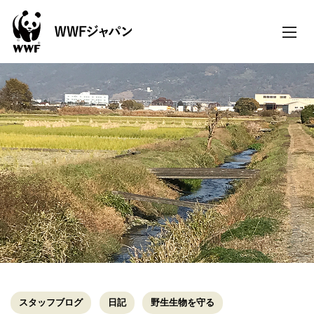
toggle
naviga
スタッフブログ
日記
野生生物を守る