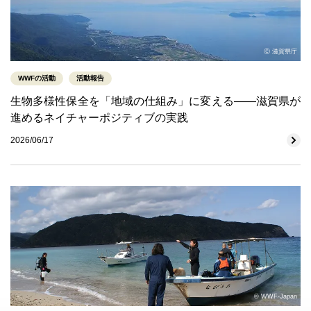
Ⓒ 滋賀県庁
WWFの活動
活動報告
生物多様性保全を「地域の仕組み」に変える――滋賀県が
進めるネイチャーポジティブの実践
2026/06/17
© WWF-Japan