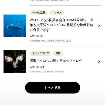
WWFの活動
ニュース
WCPFC北小委員会会合2026結果報告 今
年も太平洋クロマグロの長期的な漁獲戦略
に合意できず
2026/08/05
© naturepl.com / Visuals Unlimited / WWF
スタッフブログ
日記
国際フクロウの日：日本のフクロウ
2026/08/04
© Gin tonic / Wikimedia Commons
もっと見る