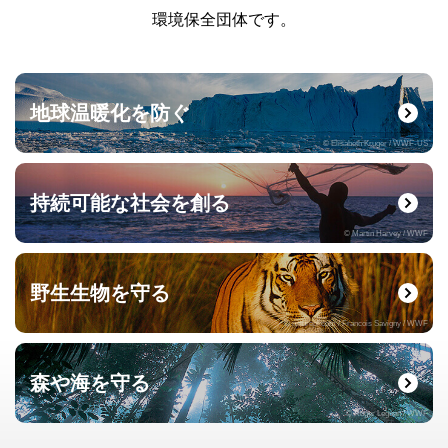
環境保全団体です。
地球温暖化を防ぐ
© Elisabeth Kruger / WWF-US
持続可能な社会を創る
© Martin Harvey / WWF
野生生物を守る
© naturepl.com / Francois Savigny / WWF
森や海を守る
© Roger Leguen / WWF