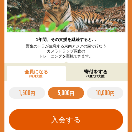
© Vladimir Filonov / WWF
1年間、その支援を継続すると…
野生のトラが生息する東南アジアの森で行なう
カメラトラップ調査の
トレーニングを実施できます。
会員になる
寄付をする
（毎月支援）
（1度だけ支援）
1,500
5,000
10,000
円
円
円