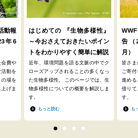
lliams / WWF
© naturepl.com / Phil Savoie / WWF
活動報
はじめての 『生物多様性』
WW
23年6
～今おさえておきたいポイン
告（2
トをわかりやすく簡単に解説
月）
た会費や
近年、環境問題を語る文脈の中でク
皆さま
な活動を
ローズアップされることの多くなっ
ご寄付
この場を
た生物多様性。 このページでは、生
進める
し上げま
物多様性についての概要を解説しま
借りて
す。
す。
もっと読む
も