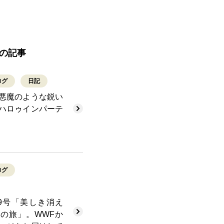
の記事
ログ
日記
悪魔のような鋭い
ハロゥインパーテ
ログ
T49号「美しき消え
の旅」。WWFか