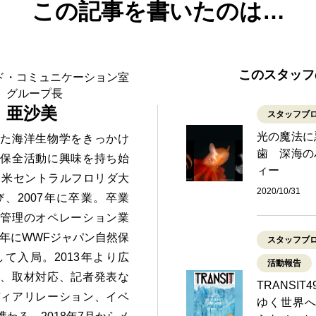
この記事を書いたのは…
このスタッフ
ンド・コミュニケーション室
 グループ長
 亜沙美
スタッフブ
光の魔法に
いた海洋生物学をきっかけ
歯 深海の
境保全活動に興味を持ち始
ィー
後、米セントラルフロリダ大
2020/10/31
、2007年に卒業。卒業
行管理のオペレーション業
0年にWWFジャパン自然保
スタッフブ
て入局。2013年より広
活動報告
て、取材対応、記者発表な
TRANSI
ディアリレーション、イベ
ゆく世界へ