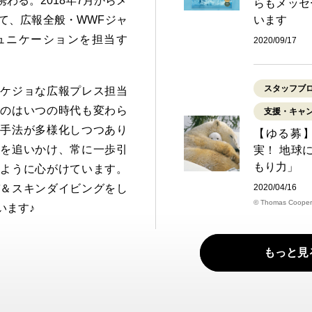
わる。2018年7月からメ
らもメッセ
て、広報全般・WWFジャ
います
ュニケーションを担当す
2020/09/17
スタッフブ
リケジョな広報プレス担当
ものはいつの時代も変わら
支援・キャ
る手法が多様化しつつあり
【ゆる募
ドを追いかけ、常に一歩引
実！ 地球
もり力」
るように心がけています。
バ＆スキンダイビングをし
2020/04/16
© Thomas Cooper
います♪
もっと見