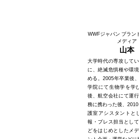
WWFジャパン ブラ
メディア
山本
大学時代の専攻して
に、絶滅危惧種や環
める。2005年卒業
学院にて生物学を学び
後、航空会社にて運
務に携わった後、201
護室アシスタントとし
報・プレス担当とし
どをはじめとしたメ