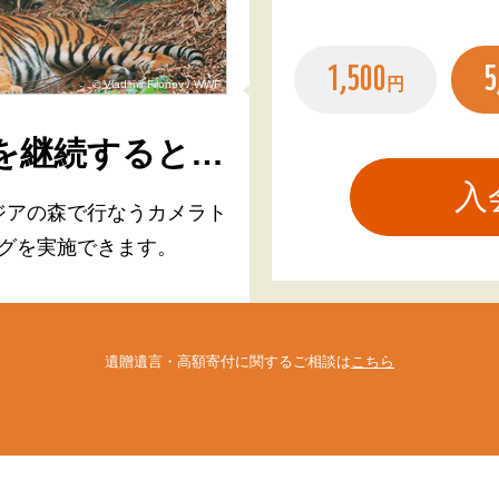
1,500
5
円
© Vladimir Filonov / WWF
を継続すると…
ジアの森で行なう
カメラト
グを実施できます。
遺贈遺言・高額寄付に関するご相談は
こちら