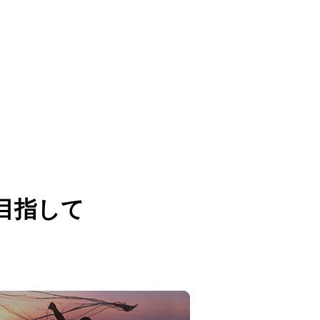
目指して
。