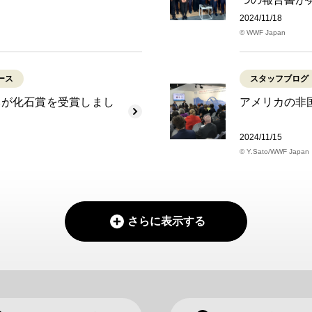
2024/11/18
© WWF Japan
ース
スタッフブログ
本が化石賞を受賞しまし
アメリカの非
2024/11/15
© Y.Sato/WWF Japan
さらに表示する