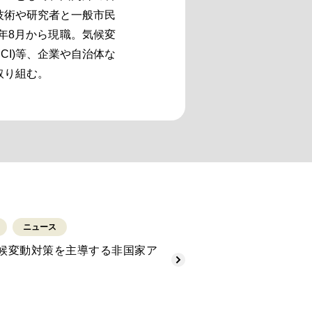
技術や研究者と一般市民
8年8月から現職。気候変
ve: JCI)等、企業や自治体な
取り組む。
ニュース
候変動対策を主導する非国家ア