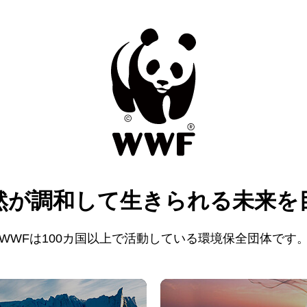
然が調和して
生きられる未来を
WWFは100カ国以上で活動している
環境保全団体です