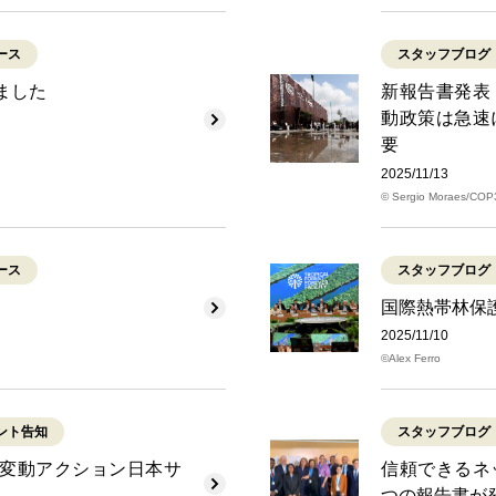
ース
スタッフブログ
ました
新報告書発表
動政策は急速
要
2025/11/13
© Sergio Moraes/COP
ース
スタッフブログ
国際熱帯林保
2025/11/10
©Alex Ferro
ント告知
スタッフブログ
変動アクション日本サ
信頼できるネ
つの報告書が