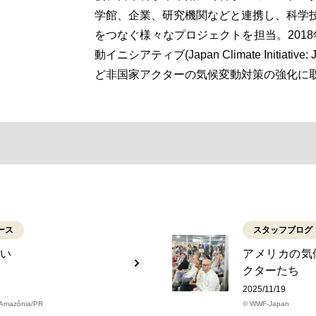
学館、企業、研究機関などと連携し、科学
をつなぐ様々なプロジェクトを担当。201
動イニシアティブ(Japan Climate Initiati
ど非国家アクターの気候変動対策の強化に
ース
スタッフブログ
ない
アメリカの気
クターたち
2025/11/19
 Amazônia/PR
© WWF-Japan