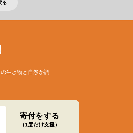
戻る
！
ての生き物と自然が調
寄付をする
（1度だけ支援）