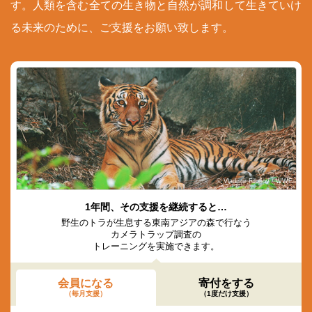
す。人類を含む全ての生き物と自然が調和して生きていけ
る未来のために、ご支援をお願い致します。
© Vladimir Filonov / WWF
1年間、その支援を継続すると…
野生のトラが生息する東南アジアの森で行なう
カメラトラップ調査の
トレーニングを実施できます。
会員になる
寄付をする
（毎月支援）
（1度だけ支援）