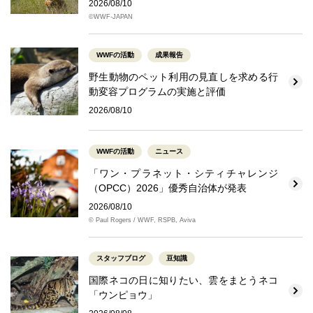
2026/08/10
©WWF-JAPAN
WWFの活動
成果報告
野生動物のペット利用の見直しを求める行
動変容プログラムの実施と評価
2026/08/10
WWFの活動
ニュース
「ワン・プラネット・シティチャレンジ
（OPCC）2026」優秀自治体が発表
2026/08/10
© Paul Rogers / WWF, RSPB, Aviva
スタッフブログ
豆知識
国際ネコの日に知りたい、雲をまとうネコ
「ウンピョウ」