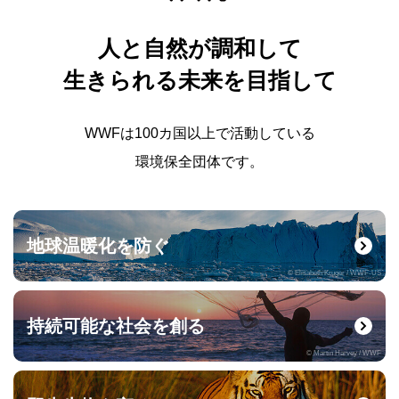
人と自然が調和して
生きられる未来を目指して
WWFは100カ国以上で活動している
環境保全団体です。
地球温暖化を防ぐ
© Elisabeth Kruger / WWF-US
持続可能な社会を創る
© Martin Harvey / WWF