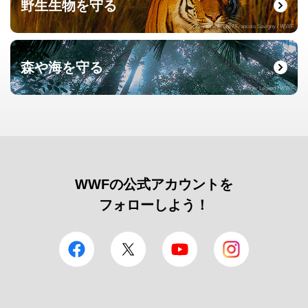
野生生物を守る
© naturepl.com / Francois Savigny / WWF
森や海を守る
© Roger Leguen / WWF
WWFの公式アカウントを
フォローしよう！
facebook
Twitter
YouTube
Instagram