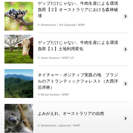
ゲップだけじゃない、牛肉生産による環境
負荷【２】オーストラリアにおける森林破
壊
© Shutterstock / Arif Supriyadi / WWF
ゲップだけじゃない、牛肉生産による環境
負荷【１】土地利用変化
© Jason Houston / WWF-US
ネイチャー・ポジティブ実践の地 ブラジ
ルのアトランティックフォレスト（大西洋
沿岸林）
© Michel Gunther / WWF
よみがえれ、オーストラリアの自然
© Shutterstock / plavevski / WWF