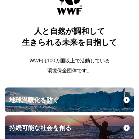
人と自然が調和して
生きられる未来を目指して
WWFは100カ国以上で活動している
環境保全団体です。
地球温暖化を防ぐ
© Elisabeth Kruger / WWF-US
持続可能な社会を創る
© Martin Harvey / WWF