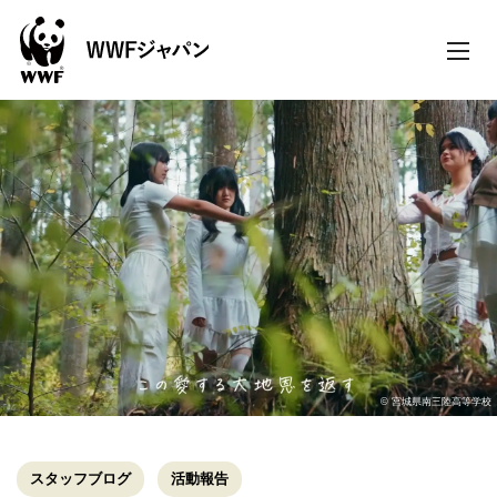
toggle
naviga
© 宮城県南三陸高等学校
スタッフブログ
活動報告