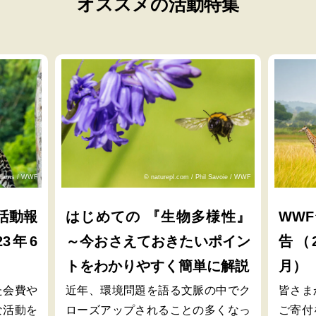
オススメの活動特集
lliams / WWF
© naturepl.com / Phil Savoie / WWF
活動報
はじめての 『生物多様性』
WW
23年6
～今おさえておきたいポイン
告（2
トをわかりやすく簡単に解説
月）
た会費や
近年、環境問題を語る文脈の中でク
皆さま
な活動を
ローズアップされることの多くなっ
ご寄付