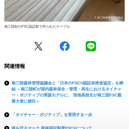
© 南三陸森林管理協議会
南三陸杉のFSC認証材で作られたテーブル
Twitter
facebook
LINE
関連情報
南三陸森林管理協議会と「日本のFSC®認証林推進協定」を締
結 ～南三陸町が国内森林保全・管理・再生におけるネイチャ
ー・ポジティブの実践モデルに、 現地高校生が南三陸FSC親
善大使に就任～
「ネイチャー・ポジティブ」を実現する一歩
森を守るマーク 森林認証制度FSC®について