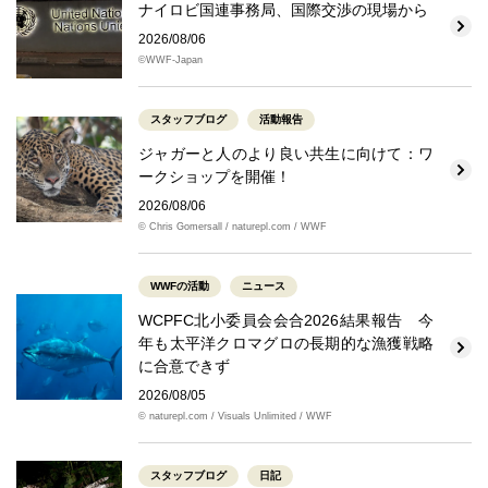
ナイロビ国連事務局、国際交渉の現場から
2026/08/06
©WWF-Japan
スタッフブログ
活動報告
ジャガーと人のより良い共生に向けて：ワ
ークショップを開催！
2026/08/06
© Chris Gomersall / naturepl.com / WWF
WWFの活動
ニュース
WCPFC北小委員会会合2026結果報告 今
年も太平洋クロマグロの長期的な漁獲戦略
に合意できず
2026/08/05
© naturepl.com / Visuals Unlimited / WWF
スタッフブログ
日記