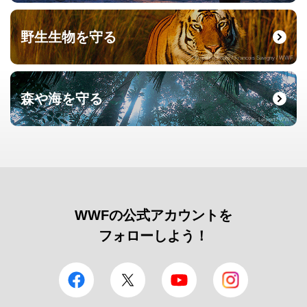
野生生物を守る
© naturepl.com / Francois Savigny / WWF
森や海を守る
© Roger Leguen / WWF
WWFの公式アカウントを
フォローしよう！
facebook
Twitter
YouTube
Instagram