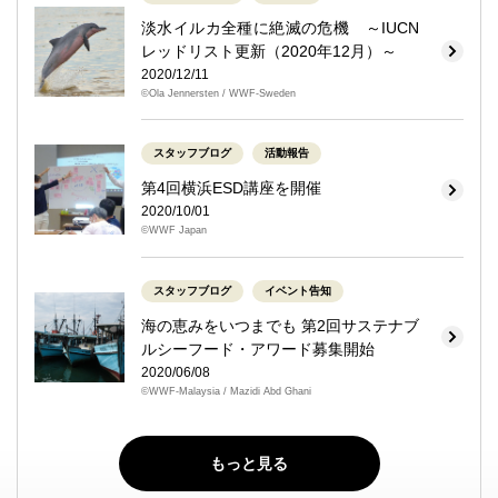
淡水イルカ全種に絶滅の危機 ～IUCN
レッドリスト更新（2020年12月）～
2020/12/11
©Ola Jennersten / WWF-Sweden
スタッフブログ
活動報告
第4回横浜ESD講座を開催
2020/10/01
©WWF Japan
スタッフブログ
イベント告知
海の恵みをいつまでも 第2回サステナブ
ルシーフード・アワード募集開始
2020/06/08
©WWF-Malaysia / Mazidi Abd Ghani
もっと見る