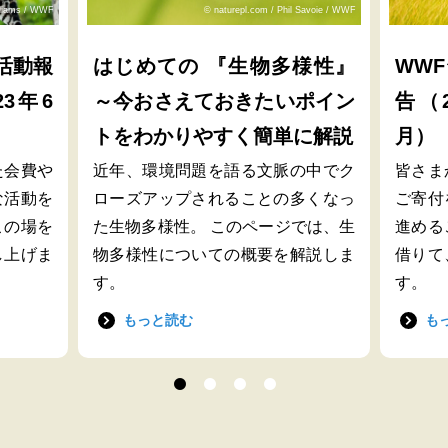
lliams / WWF
© naturepl.com / Phil Savoie / WWF
活動報
はじめての 『生物多様性』
WW
23年6
～今おさえておきたいポイン
告（2
トをわかりやすく簡単に解説
月）
た会費や
近年、環境問題を語る文脈の中でク
皆さま
な活動を
ローズアップされることの多くなっ
ご寄付
この場を
た生物多様性。 このページでは、生
進める
し上げま
物多様性についての概要を解説しま
借りて
す。
す。
もっと読む
も