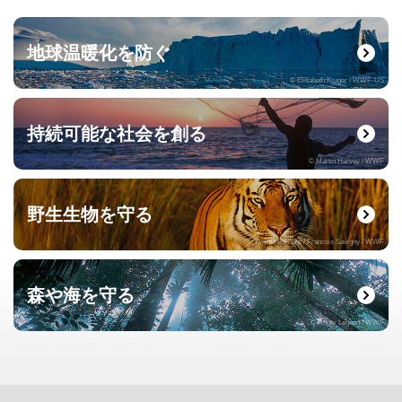
地球温暖化を防ぐ
© Elisabeth Kruger / WWF-US
持続可能な社会を創る
© Martin Harvey / WWF
野生生物を守る
© naturepl.com / Francois Savigny / WWF
森や海を守る
© Roger Leguen / WWF