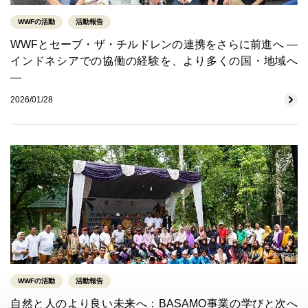
WWFの活動
活動報告
WWFとセーブ・ザ・チルドレンの連携をさらに前進へ ―
インドネシアでの協働の経験を、より多くの国・地域へ
―
2026/01/28
©WWF-Indonesia
WWFの活動
活動報告
自然と人のより良い未来へ：BASAMO事業の学びと次へ