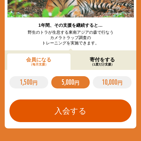
© Vladimir Filonov / WWF
1年間、その支援を継続すると…
野生のトラが生息する東南アジアの森で行なう
カメラトラップ調査の
トレーニングを実施できます。
会員になる
寄付をする
（毎月支援）
（1度だけ支援）
1,500
5,000
10,000
円
円
円