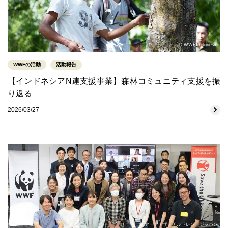
© WWF-Indonesia
WWFの活動
活動報告
【インドネシアN連支援事業】森林コミュニティ支援を振
り返る
2026/03/27
© セーブ・ザ・チルドレン・ジャパン