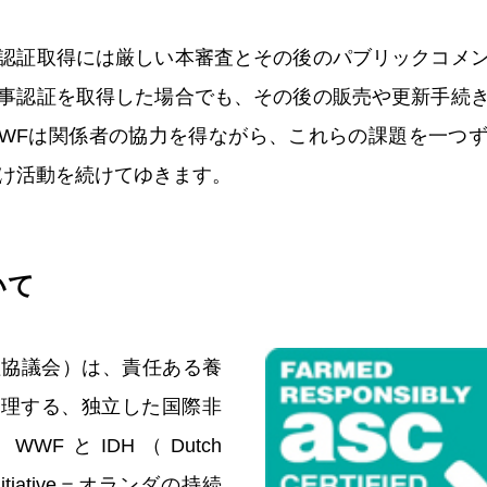
認証取得には厳しい本審査とその後のパブリックコメ
事認証を取得した場合でも、その後の販売や更新手続
WFは関係者の協力を得ながら、これらの課題を一つ
向け活動を続けてゆきます。
いて
理協議会）は、責任ある養
管理する、独立した国際非
WFとIDH（Dutch
e Initiative＝オランダの持続