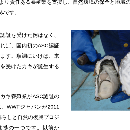
より責任ある養殖業を支援し、自然環境の保全と地域
みです。
の認証を受けた例はなく、
れば、国内初のASC認証
ります。順調にいけば、来
証を受けたカキが誕生する
カキ養殖業がASC認証の
、WWFジャパンが2011
暮らしと自然の復興プロジ
進捗の一つです。以前か