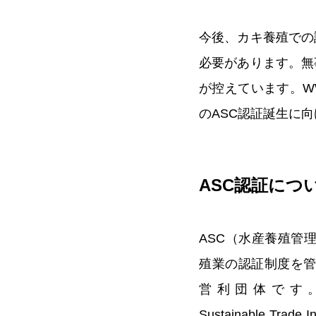
今後、カキ養殖での
必要があります。無
が控えています。W
のASC認証誕生に
ASC認証につ
ASC（水産養殖管
殖業の認証制度を
営利団体です。W
Sustainable Trad