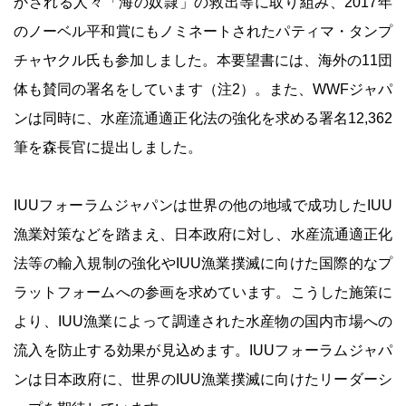
かされる人々「海の奴隷」の救出等に取り組み、2017年
のノーベル平和賞にもノミネートされたパティマ・タンプ
チャヤクル氏も参加しました。本要望書には、海外の11団
体も賛同の署名をしています（注2）。また、WWFジャパ
ンは同時に、水産流通適正化法の強化を求める署名12,362
筆を森長官に提出しました。
IUUフォーラムジャパンは世界の他の地域で成功したIUU
漁業対策などを踏まえ、日本政府に対し、水産流通適正化
法等の輸入規制の強化やIUU漁業撲滅に向けた国際的なプ
ラットフォームへの参画を求めています。こうした施策に
より、IUU漁業によって調達された水産物の国内市場への
流入を防止する効果が見込めます。IUUフォーラムジャパ
ンは日本政府に、世界のIUU漁業撲滅に向けたリーダーシ