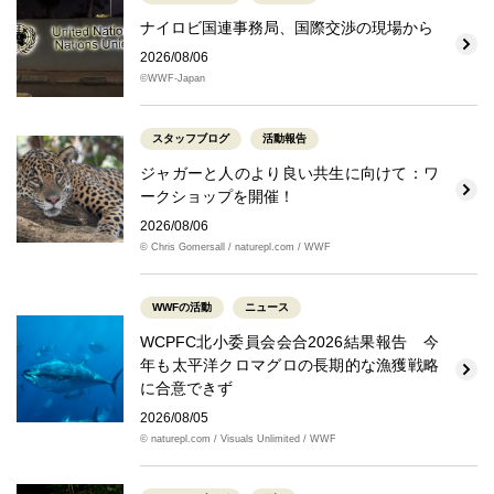
ナイロビ国連事務局、国際交渉の現場から
2026/08/06
©WWF-Japan
スタッフブログ
活動報告
ジャガーと人のより良い共生に向けて：ワ
ークショップを開催！
2026/08/06
© Chris Gomersall / naturepl.com / WWF
WWFの活動
ニュース
WCPFC北小委員会会合2026結果報告 今
年も太平洋クロマグロの長期的な漁獲戦略
に合意できず
2026/08/05
© naturepl.com / Visuals Unlimited / WWF