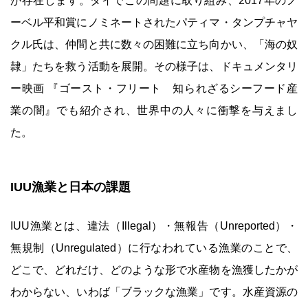
が存在します。タイでこの問題に取り組み、2017年のノ
ーベル平和賞にノミネートされたパティマ・タンプチャヤ
クル氏は、仲間と共に数々の困難に立ち向かい、「海の奴
隷」たちを救う活動を展開。その様子は、ドキュメンタリ
ー映画 『ゴースト・フリート 知られざるシーフード産
業の闇』でも紹介され、世界中の人々に衝撃を与えまし
た。
IUU漁業と日本の課題
IUU漁業とは、違法（Illegal）・無報告（Unreported）・
無規制（Unregulated）に行なわれている漁業のことで、
どこで、どれだけ、どのような形で水産物を漁獲したかが
わからない、いわば「ブラックな漁業」です。水産資源の