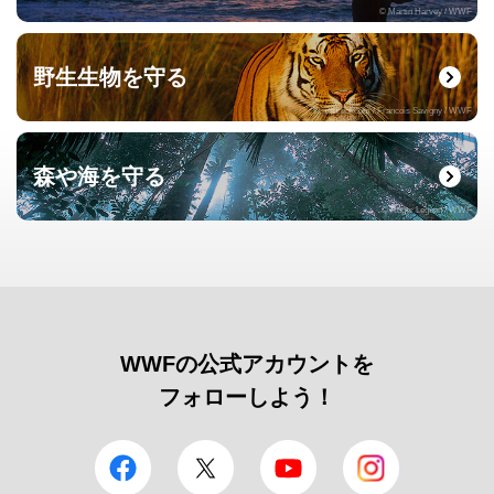
© Martin Harvey / WWF
野生生物を守る
© naturepl.com / Francois Savigny / WWF
森や海を守る
© Roger Leguen / WWF
WWFの公式アカウントを
フォローしよう！
facebook
Twitter
YouTube
Instagram