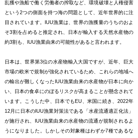
乱獲や漁船で働く労働者の搾取など、環境破壊と人権侵害
という2つの側面を持つ海の問題として、近年世界的に注
目されています。IUU漁業は、世界の漁獲量のうちのおよ
そ3割を占めると推定され、日本が輸入する天然水産物の
約3割も、IUU漁業由来の可能性があると言われます。
日本は、世界第3位の水産物輸入大国ですが、近年、巨大
市場の欧米で規制が強化されているため、これらの地域へ
の輸出が難しくなったIUU漁業由来の水産物が日本に向か
い、日本の食卓にのぼるリスクが高まることが懸念されて
います。こうした中、日本でもEU、米国に続き、2022年
12月に日本のIUU漁業対策法である「水産流通適正化法」
が施行され、IUU漁業由来の水産物の流通が規制されるよ
うになりました。しかしその対象種はわずか7種であるな