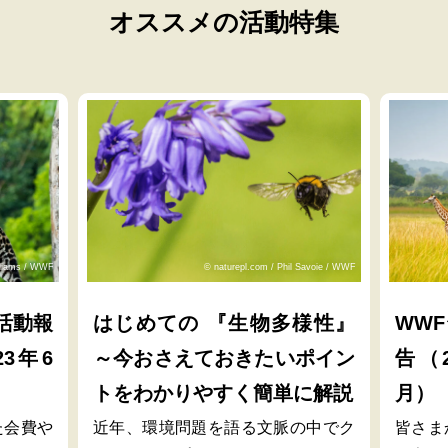
オススメの活動特集
lliams / WWF
© naturepl.com / Phil Savoie / WWF
活動報
はじめての 『生物多様性』
WW
23年6
～今おさえておきたいポイン
告（2
トをわかりやすく簡単に解説
月）
た会費や
近年、環境問題を語る文脈の中でク
皆さま