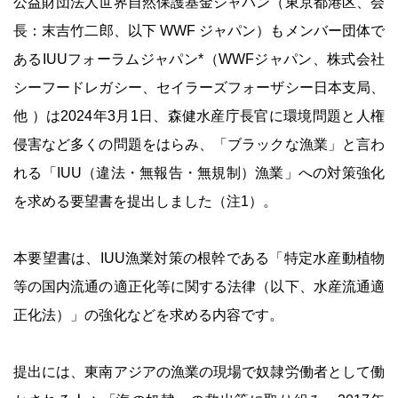
公益財団法人世界自然保護基金ジャパン（東京都港区、会
長：末吉竹二郎、以下 WWF ジャパン）もメンバー団体で
あるIUUフォーラムジャパン*（WWFジャパン、株式会社
シーフードレガシー、セイラーズフォーザシー日本支局、
他 ）は2024年3月1日、森健水産庁長官に環境問題と人権
侵害など多くの問題をはらみ、「ブラックな漁業」と言わ
れる「IUU（違法・無報告・無規制）漁業」への対策強化
を求める要望書を提出しました（注1）。
本要望書は、IUU漁業対策の根幹である「特定水産動植物
等の国内流通の適正化等に関する法律（以下、水産流通適
正化法）」の強化などを求める内容です。
提出には、東南アジアの漁業の現場で奴隷労働者として働