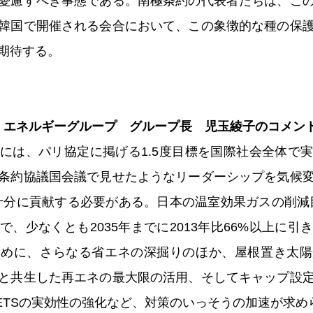
憂慮すべき事態である。南極条約の代表者たちは、こ
韓国で開催される会合において、この象徴的な種の保
期待する。
・エネルギーグループ グループ長 児玉綾子のコメン
には、パリ協定に掲げる1.5度目標を国際社会全体で
条約協議国会議で見せたようなリーダーシップを気候
に十分に貢献する必要がある。日本の温室効果ガスの削減目
、少なくとも2035年までに2013年比66%以上に
ために、さらなる省エネの深掘りのほか、屋根置き太陽
と共生した再エネの最大限の活用、そしてキャップ設
-ETSの実効性の強化など、対策のいっそうの加速が求め