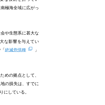
は南極海全域に広がっ
社会や生態系に甚大な
大な影響を与えてい
で「
絶滅危惧種
」
うための拠点として、
息地の損失は、すでに
りにしている。