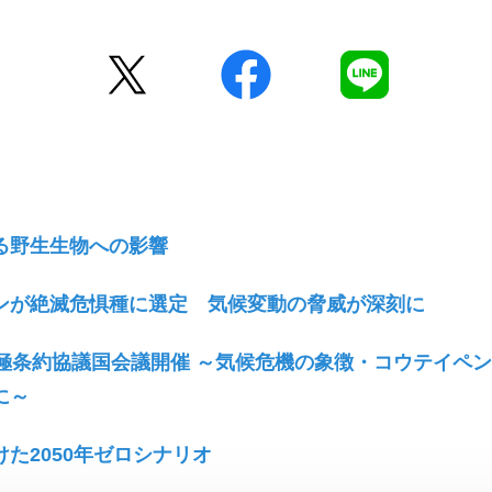
Twitter
facebook
LINE
る野生生物への影響
ンが絶滅危惧種に選定 気候変動の脅威が深刻に
南極条約協議国会議開催 ～気候危機の象徴・コウテイペ
に～
た2050年ゼロシナリオ