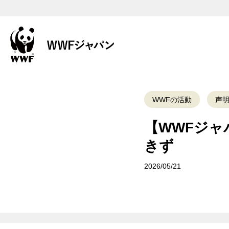
WWFの活動
声
【WWFジ
きず
2026/05/21