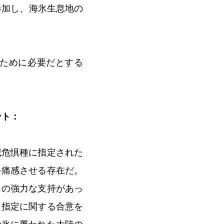
参加し、海氷生息地の
ために必要だとする
ント：
滅危惧種に指定された
を痛感させる存在だ。
らの強力な支持があっ
」指定に関する合意を