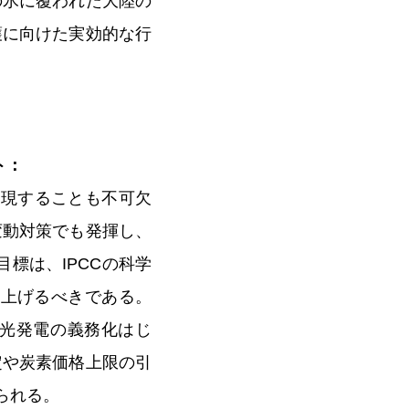
の氷に覆われた大陸の
護に向けた実効的な行
ト：
実現することも不可欠
変動対策でも発揮し、
標は、IPCCの科学
引き上げるべきである。
光発電の義務化はじ
定や炭素価格上限の引
られる。