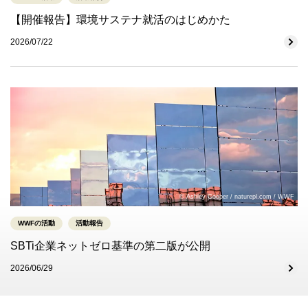
【開催報告】環境サステナ就活のはじめかた
2026/07/22
© Ashley Cooper / naturepl.com / WWF
WWFの活動
活動報告
SBTi企業ネットゼロ基準の第二版が公開
2026/06/29