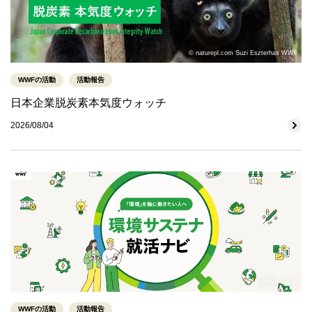
© naturepl.com Suzi Eszterhas WWF
WWFの活動
活動報告
日本企業脱炭素本気度ウォッチ
2026/08/04
© WWF-Japan
WWFの活動
活動報告