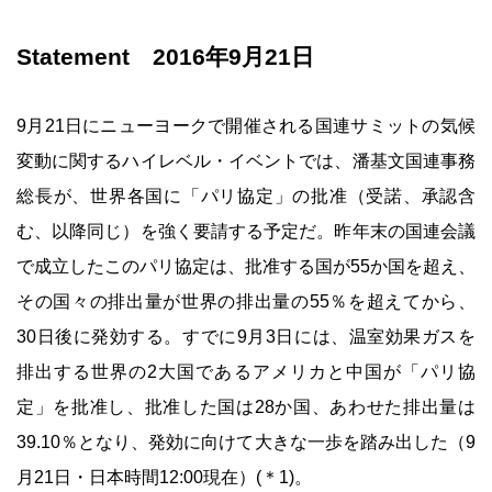
Statement 2016年9月21日
9月21日にニューヨークで開催される国連サミットの気候
変動に関するハイレベル・イベントでは、潘基文国連事務
総長が、世界各国に「パリ協定」の批准（受諾、承認含
む、以降同じ）を強く要請する予定だ。昨年末の国連会議
で成立したこのパリ協定は、批准する国が55か国を超え、
その国々の排出量が世界の排出量の55％を超えてから、
30日後に発効する。すでに9月3日には、温室効果ガスを
排出する世界の2大国であるアメリカと中国が「パリ協
定」を批准し、批准した国は28か国、あわせた排出量は
39.10％となり、発効に向けて大きな一歩を踏み出した（9
月21日・日本時間12:00現在）(＊1)。