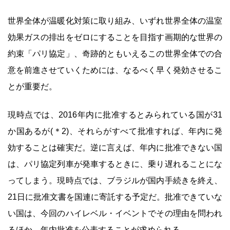
世界全体が温暖化対策に取り組み、いずれ世界全体の温室
効果ガスの排出をゼロにすることを目指す画期的な世界の
約束「パリ協定」、奇跡的ともいえるこの世界全体での合
意を前進させていくためには、なるべく早く発効させるこ
とが重要だ。
現時点では、2016年内に批准するとみられている国が31
か国あるが(＊2)、それらがすべて批准すれば、年内に発
効することは確実だ。逆に言えば、年内に批准できない国
は、パリ協定列車が発車するときに、乗り遅れることにな
ってしまう。現時点では、ブラジルが国内手続きを終え、
21日に批准文書を国連に寄託する予定だ。批准できていな
い国は、今回のハイレベル・イベントでその理由を問われ
るほか、年内批准を公表することが求められる。