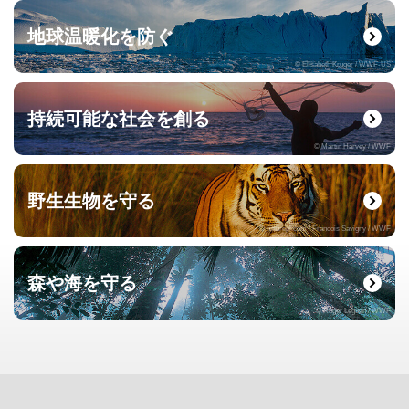
地球温暖化を防ぐ
© Elisabeth Kruger / WWF-US
持続可能な社会を創る
© Martin Harvey / WWF
野生生物を守る
© naturepl.com / Francois Savigny / WWF
森や海を守る
© Roger Leguen / WWF