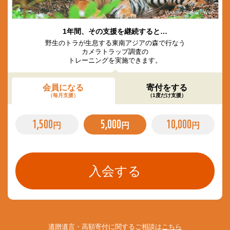
© Vladimir Filonov / WWF
1年間、その支援を継続すると…
野生のトラが生息する東南アジアの森で行なう
カメラトラップ調査の
トレーニングを実施できます。
会員になる
寄付をする
（毎月支援）
（1度だけ支援）
1,500
5,000
10,000
円
円
円
遺贈遺言・高額寄付に関するご相談は
こちら