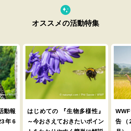
オススメの活動特集
lliams / WWF
© naturepl.com / Phil Savoie / WWF
活動報
はじめての 『生物多様性』
WW
23年6
～今おさえておきたいポイン
告（2