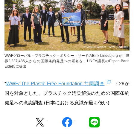
© Markus Winkler / WWF Germany
WWFグローバル・プラスチック・ポリシー・リードのEirik Lindebjerg が、世
界2,237,486人からの国際条約発足への署名を、UNEA議長のEspen Barth
Eide氏に提出
*
WWF/ The Plastic Free Foundation 共同調査
：28か
国を対象とした、プラスチック汚染解決のための国際条約
発足への意識調査 (日本における意識が最も低い)
Twitter
facebook
LINE