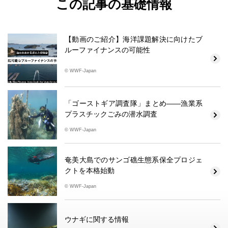
この記事の基礎情報
【動画のご紹介】海洋課題解決に向けたブ
ルーファイナンスの可能性
© WWF-Japan
「ゴーストギア調査隊」まとめ――漁業系
プラスチックごみの潜水調査
© WWF-Japan
奄美大島でのサンゴ礁生態系保全プロジェ
クトを本格始動
© WWF-Japan
ウナギに関する情報