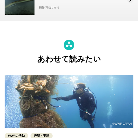
撮影/内山りゅう
あわせて読みたい
©WWF-JAPAN
WWFの活動
声明・要請