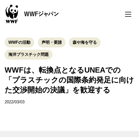
toggle
naviga
WWFの活動
声明・要請
森や海を守る
海洋プラスチック問題
WWFは、転換点となるUNEAでの
「プラスチックの国際条約発足に向け
た交渉開始の決議」を歓迎する
2022/03/03