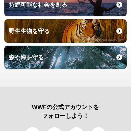
持続可能な社会を創る
© Martin Harvey / WWF
野生生物を守る
© naturepl.com / Francois Savigny / WWF
森や海を守る
© Roger Leguen / WWF
WWFの公式アカウントを
フォローしよう！