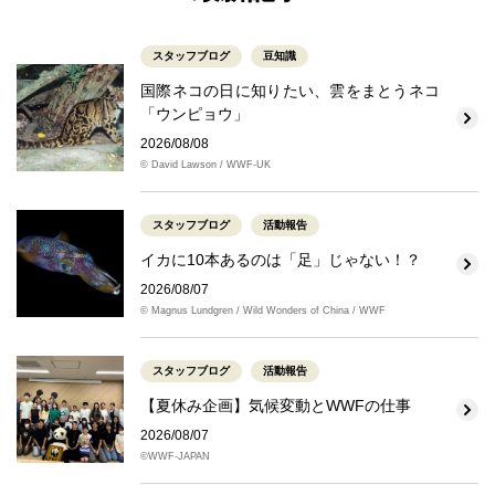
スタッフブログ
豆知識
国際ネコの日に知りたい、雲をまとうネコ
「ウンピョウ」
2026/08/08
© David Lawson / WWF-UK
スタッフブログ
活動報告
イカに10本あるのは「足」じゃない！？
2026/08/07
© Magnus Lundgren / Wild Wonders of China / WWF
スタッフブログ
活動報告
【夏休み企画】気候変動とWWFの仕事
2026/08/07
©WWF-JAPAN