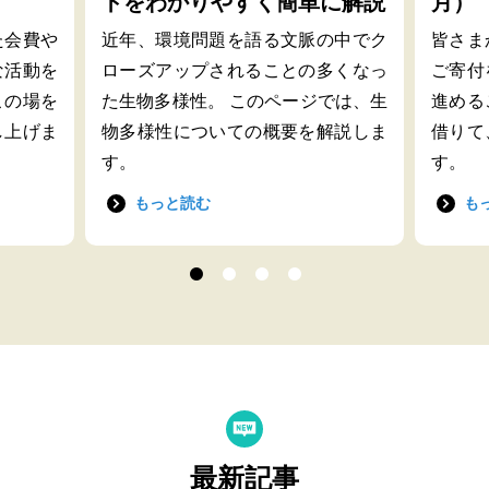
トをわかりやすく簡単に解説
月）
た会費や
近年、環境問題を語る文脈の中でク
皆さま
な活動を
ローズアップされることの多くなっ
ご寄付
この場を
た生物多様性。 このページでは、生
進める
し上げま
物多様性についての概要を解説しま
借りて
す。
す。
もっと読む
も
最新記事