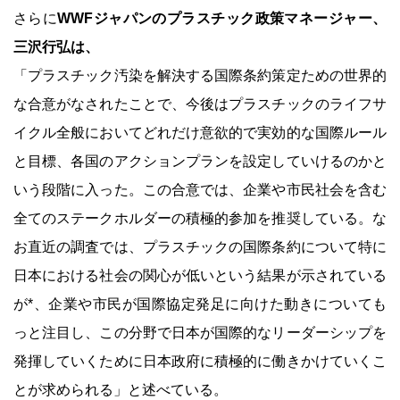
さらに
WWFジャパンのプラスチック政策マネージャー、
三沢行弘は、
「プラスチック汚染を解決する国際条約策定ための世界的
な合意がなされたことで、今後はプラスチックのライフサ
イクル全般においてどれだけ意欲的で実効的な国際ルール
と目標、各国のアクションプランを設定していけるのかと
いう段階に入った。この合意では、企業や市民社会を含む
全てのステークホルダーの積極的参加を推奨している。な
お直近の調査では、プラスチックの国際条約について特に
日本における社会の関心が低いという結果が示されている
が*、企業や市民が国際協定発足に向けた動きについても
っと注目し、この分野で日本が国際的なリーダーシップを
発揮していくために日本政府に積極的に働きかけていくこ
とが求められる」と述べている。