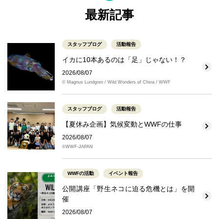
最新記事
スタッフブログ
活動報告
イカに10本あるのは「足」じゃない！？
2026/08/07
© Magnus Lundgren / Wild Wonders of China / WWF
スタッフブログ
活動報告
【夏休み企画】気候変動とWWFの仕事
2026/08/07
©WWF-JAPAN
WWFの活動
イベント報告
公開講座「野生ネコに迫る危機とは」を開
催
2026/08/07