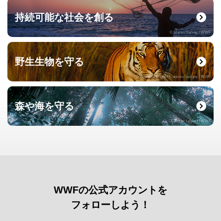
持続可能な社会を創る
© Martin Harvey / WWF
野生生物を守る
© naturepl.com / Francois Savigny / WWF
森や海を守る
© Roger Leguen / WWF
WWFの公式アカウントを
フォローしよう！