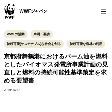
toggle
naviga
WWFの活動
声明・要請
持続可能(サステナブル)な社会を創る
持続可能な森林の利用
京都府舞鶴港におけるパーム油を燃料
としたバイオマス発電所事業計画の見
直しと燃料の持続可能性基準策定を求
める要望書
2019/07/17