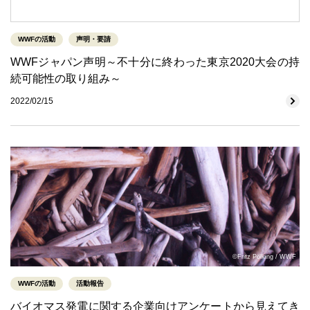
WWFの活動
声明・要請
WWFジャパン声明～不十分に終わった東京2020大会の持
続可能性の取り組み～
2022/02/15
©Fritz Pölking / WWF
WWFの活動
活動報告
バイオマス発電に関する企業向けアンケートから見えてき