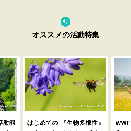
オススメの活動特集
lliams / WWF
© naturepl.com / Phil Savoie / WWF
活動報
はじめての 『生物多様性』
WW