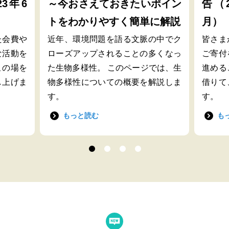
23年6
～今おさえておきたいポイン
告（2
トをわかりやすく簡単に解説
月）
た会費や
近年、環境問題を語る文脈の中でク
皆さま
な活動を
ローズアップされることの多くなっ
ご寄付
この場を
た生物多様性。 このページでは、生
進める
し上げま
物多様性についての概要を解説しま
借りて
す。
す。
もっと読む
も