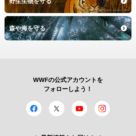
野生生物を守る
© naturepl.com / Francois Savigny / WWF
森や海を守る
© Roger Leguen / WWF
WWFの公式アカウントを
フォローしよう！
facebook
Twitter
YouTube
Instagram