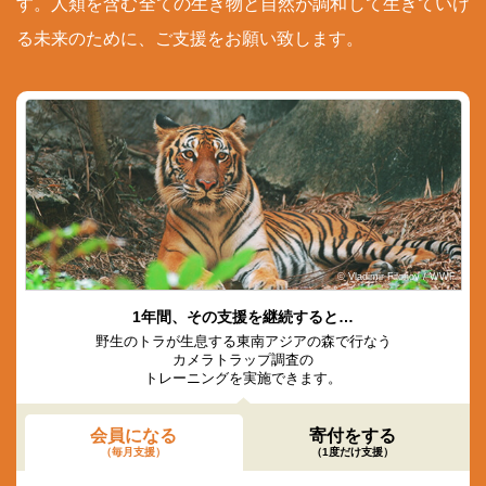
す。人類を含む全ての生き物と自然が調和して生きていけ
る未来のために、ご支援をお願い致します。
© Vladimir Filonov / WWF
1年間、その支援を継続すると…
野生のトラが生息する東南アジアの森で行なう
カメラトラップ調査の
トレーニングを実施できます。
会員になる
寄付をする
（毎月支援）
（1度だけ支援）