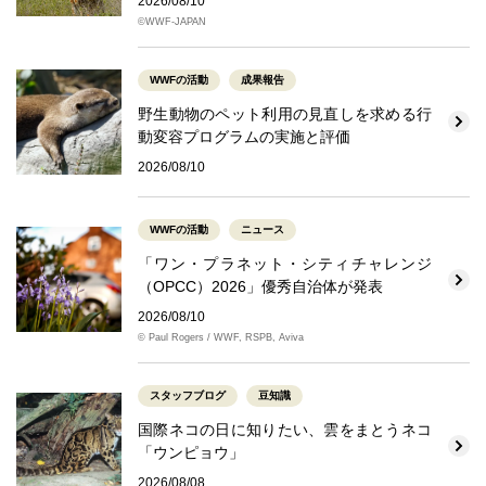
2026/08/10
©WWF-JAPAN
WWFの活動
成果報告
野生動物のペット利用の見直しを求める行
動変容プログラムの実施と評価
2026/08/10
WWFの活動
ニュース
「ワン・プラネット・シティチャレンジ
（OPCC）2026」優秀自治体が発表
2026/08/10
© Paul Rogers / WWF, RSPB, Aviva
スタッフブログ
豆知識
国際ネコの日に知りたい、雲をまとうネコ
「ウンピョウ」
2026/08/08