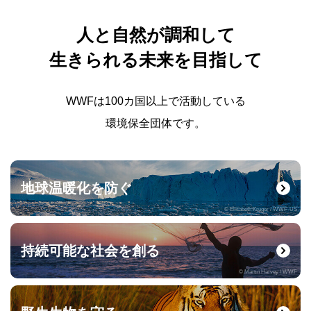
人と自然が調和して
生きられる未来を目指して
WWFは100カ国以上で活動している
環境保全団体です。
地球温暖化を防ぐ
© Elisabeth Kruger / WWF-US
持続可能な社会を創る
© Martin Harvey / WWF