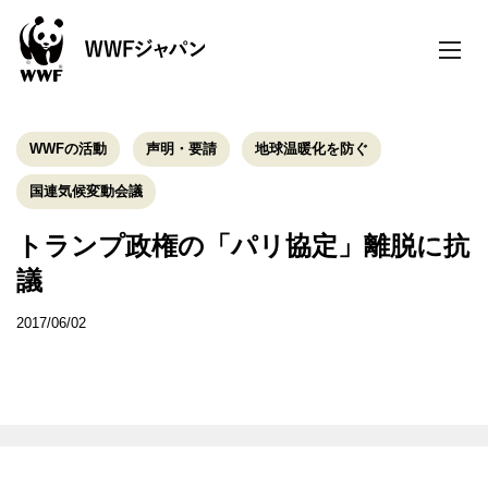
toggle
naviga
WWFの活動
声明・要請
地球温暖化を防ぐ
国連気候変動会議
トランプ政権の「パリ協定」離脱に抗
議
2017/06/02