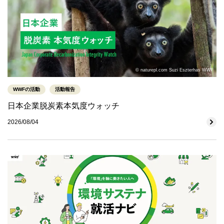
© naturepl.com Suzi Eszterhas WWF
WWFの活動
活動報告
日本企業脱炭素本気度ウォッチ
2026/08/04