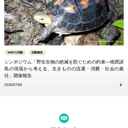
© Tomoko Oda/WWF Japan
WWFの活動
活動報告
シンポジウム「野生生物の絶滅を防ぐための約束―南西諸
島の現場から考える、生きものの流通・消費・社会の責
任」開催報告
2026/07/09