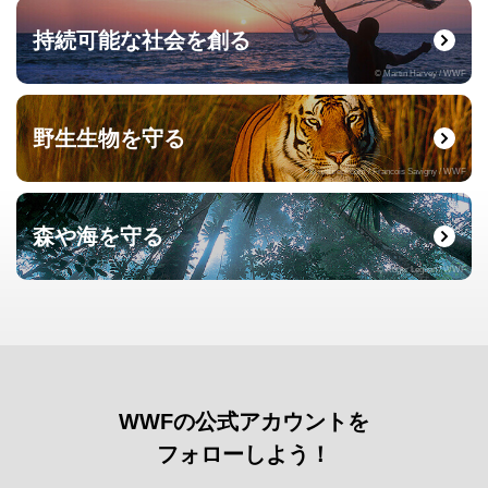
持続可能な社会を創る
© Martin Harvey / WWF
野生生物を守る
© naturepl.com / Francois Savigny / WWF
森や海を守る
© Roger Leguen / WWF
WWFの公式アカウントを
フォローしよう！