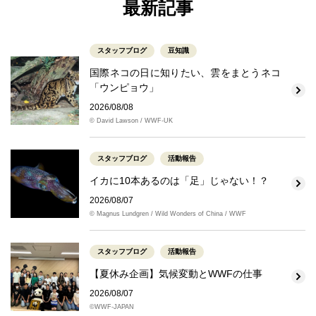
最新記事
スタッフブログ
豆知識
国際ネコの日に知りたい、雲をまとうネコ
「ウンピョウ」
2026/08/08
© David Lawson / WWF-UK
スタッフブログ
活動報告
イカに10本あるのは「足」じゃない！？
2026/08/07
© Magnus Lundgren / Wild Wonders of China / WWF
スタッフブログ
活動報告
【夏休み企画】気候変動とWWFの仕事
2026/08/07
©WWF-JAPAN