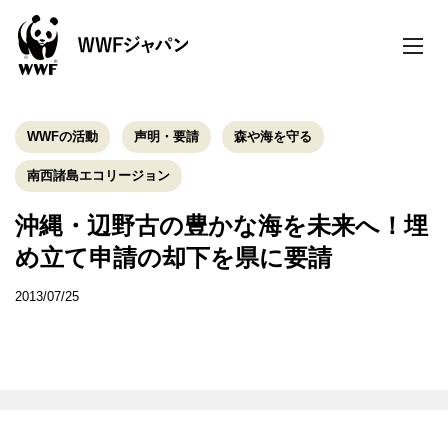
toggle
naviga
WWFの活動
声明・要請
森や海を守る
南西諸島エコリージョン
沖縄・辺野古の豊かな海を未来へ！埋
め立て申請の却下を県に要請
2013/07/25