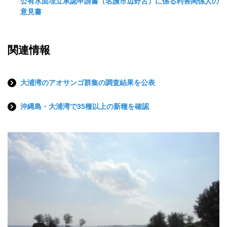
公有水面埋立承認申請書（名護市辺野古）に係る利害関係人の
意見書
関連情報
大浦湾のアオサンゴ群集の調査結果を公表
沖縄島・大浦湾で35種以上の新種を確認