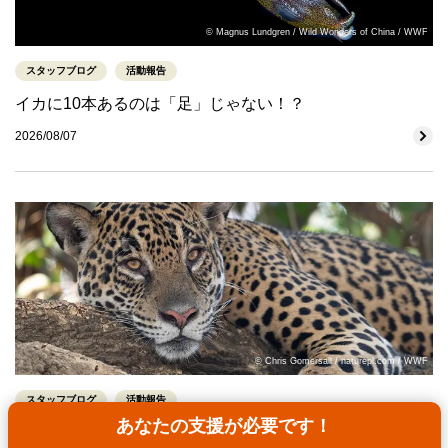
© Magnus Lundgren / Wild Wonders of China / WWF
スタッフブログ
活動報告
イカに10本あるのは「足」じゃない！？
2026/08/07
© Chris Gomersall / naturepl.com / WWF
スタッフブログ
活動報告
あなたの支援が必要です！
ジャガーと人のより良い共生に向けて：ワークショップを