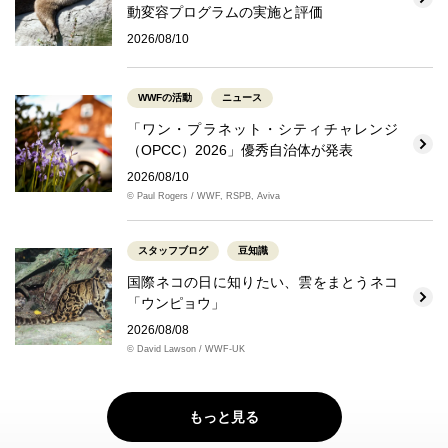
動変容プログラムの実施と評価
2026/08/10
WWFの活動
ニュース
「ワン・プラネット・シティチャレンジ
（OPCC）2026」優秀自治体が発表
2026/08/10
© Paul Rogers / WWF, RSPB, Aviva
スタッフブログ
豆知識
国際ネコの日に知りたい、雲をまとうネコ
「ウンピョウ」
2026/08/08
© David Lawson / WWF-UK
もっと見る