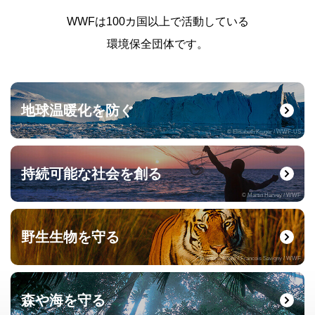
WWFは100カ国以上で活動している
環境保全団体です。
地球温暖化を防ぐ
© Elisabeth Kruger / WWF-US
持続可能な社会を創る
© Martin Harvey / WWF
野生生物を守る
© naturepl.com / Francois Savigny / WWF
森や海を守る