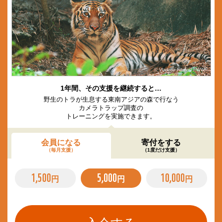
© Vladimir Filonov / WWF
1年間、その支援を継続すると…
野生のトラが生息する東南アジアの森で行なう
カメラトラップ調査の
トレーニングを実施できます。
会員になる
寄付をする
（毎月支援）
（1度だけ支援）
1,500
5,000
10,000
円
円
円