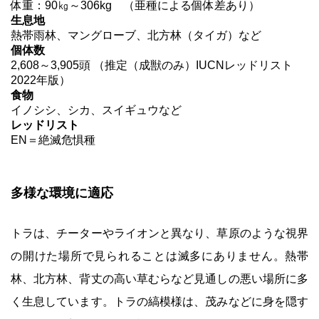
体重：90㎏～306kg （亜種による個体差あり）
生息地
熱帯雨林、マングローブ、北方林（タイガ）など
個体数
2,608～3,905頭 （推定（成獣のみ）IUCNレッドリスト
2022年版）
食物
イノシシ、シカ、スイギュウなど
レッドリスト
EN＝絶滅危惧種
多様な環境に適応
トラは、チーターやライオンと異なり、草原のような視界
の開けた場所で見られることは滅多にありません。熱帯
林、北方林、背丈の高い草むらなど見通しの悪い場所に多
く生息しています。トラの縞模様は、茂みなどに身を隠す