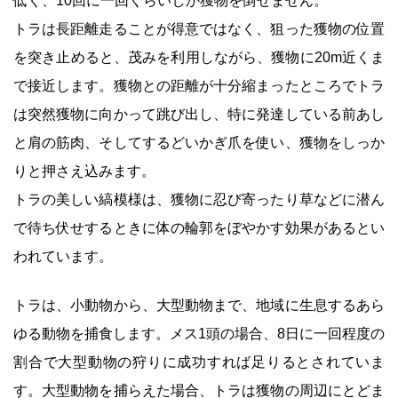
低く、10回に一回くらいしか獲物を倒せません。
トラは長距離走ることが得意ではなく、狙った獲物の位置
を突き止めると、茂みを利用しながら、獲物に20m近くま
で接近します。獲物との距離が十分縮まったところでトラ
は突然獲物に向かって跳び出し、特に発達している前あし
と肩の筋肉、そしてするどいかぎ爪を使い、獲物をしっか
りと押さえ込みます。
トラの美しい縞模様は、獲物に忍び寄ったり草などに潜ん
で待ち伏せするときに体の輪郭をぼやかす効果があるとい
われています。
トラは、小動物から、大型動物まで、地域に生息するあら
ゆる動物を捕食します。メス1頭の場合、8日に一回程度の
割合で大型動物の狩りに成功すれば足りるとされていま
す。大型動物を捕らえた場合、トラは獲物の周辺にとどま