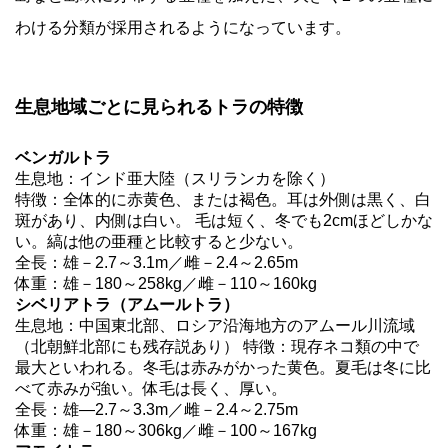
わける分類が採用されるようになっています。
生息地域ごとに見られるトラの特徴
ベンガルトラ
生息地：インド亜大陸（スリランカを除く）
特徴：全体的に赤黄色、または褐色。耳は外側は黒く、白
斑があり、内側は白い。 毛は短く、冬でも2cmほどしかな
い。縞は他の亜種と比較すると少ない。
全長：雄－2.7～3.1m／雌－2.4～2.65m
体重：雄－180～258kg／雌－110～160kg
シベリアトラ（アムールトラ）
生息地：中国東北部、ロシア沿海地方のアムール川流域
（北朝鮮北部にも残存説あり） 特徴：現存ネコ類の中で
最大といわれる。冬毛は赤みがかった黄色。夏毛は冬に比
べて赤みが強い。体毛は長く、厚い。
全長：雄―2.7～3.3m／雌－2.4～2.75m
体重：雄－180～306kg／雌－100～167kg