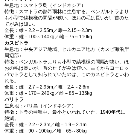
生息地：スマトラ島（インドネシア）
特徴：スマトラの熱帯雨林に生息する。ベンガルトラより
も小型で縞模様の間隔が狭い。ほおの毛は長いが、首のた
てがみは短い。
全長：雄－2.2～2.55m／雌―2.15～2.3m
体重：雄－100～140kg／雌－75～110kg
カスピトラ
生息地：中央アジア地域、ヒルカニア地方（カスピ海沿岸
周辺部）
特徴：ベンガルトラよりも小型で縞模様の間隔が狭い。ほ
おの毛は長いが、首のたてがみは短い。古くからヨーロッ
パでトラとして知られていたのは、このカスピトラといわ
れる。
全長：雄－2.7～2.95m／雌－2.4～2.6m
体重：雄－170～240kg／雌－85～135kg
バリトラ
生息地：バリ島（インドネシア）
特徴：トラの亜種中、最小といわれていた。1940年代に
絶滅。
全長：雄－2.2～2.3m／雌－1.9～2.1m
体重：雄－90～100kg／雌－65～80kg