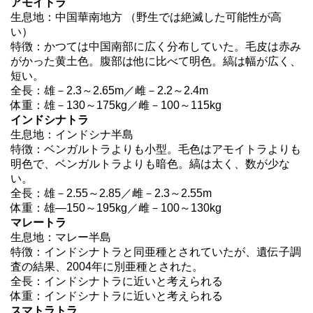
アモイトラ
生息地：中国華南地方 （野生では絶滅した可能性が高
い）
特徴：かつては中国南部に広く分布していた。毛皮は赤み
がかった黄土色。腹部は他に比べて明色。縞は幅が広く、
短い。
全長：雄－2.3～2.65m／雌－2.2～2.4m
体重：雄－130～175kg／雌－100～115kg
インドシナトラ
生息地：インドシナ半島
特徴：ベンガルトラよりも小型。毛色はアモイトラよりも
明色で、ベンガルトラよりも暗色。縞は太く、数が少な
い。
全長：雄－2.55～2.85／雌－2.3～2.55m
体重：雄―150～195kg／雌－100～130kg
マレートラ
生息地：マレー半島
特徴：インドシナトラと同亜種とされていたが、遺伝子調
査の結果、2004年に別亜種とされた。
全長：インドシナトラに近いと考えられる
体重：インドシナトラに近いと考えられる
スマトラトラ