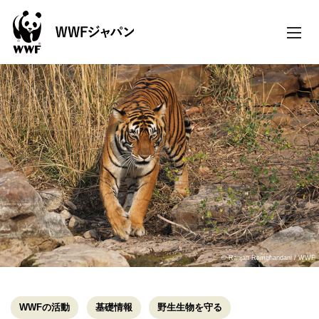
toggle
naviga
© Ranjan Ramchandani / WWF
WWFの活動
基礎情報
野生生物を守る