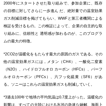
2000年にスタートさせた取り組みで、参加企業に、既存
の目標に対してさらに一歩進ん だ、絶対量での温室効果
ガス削減目標を掲げてもらい、WWFと第三者機関による
検証を受けるもの。この検証によって、企業の自主的な取
り組みに、信頼性と 透明感が加わるのが、このプログラ
ムの最大の特徴。
*2CO2が温暖化をもたらす最大の原因のガスである。その
他の温室効果ガスには，メタン（CH4）、一酸化二窒素
（N2O）、ハイドロフルオロ カーボン（HFCs）、パーフ
ルオロカーボン（PFCs）、六フッ化硫黄（SF6）があ
る。ソニーはこれらの温室効果ガスも削減していく。
*3過去100年で地球の平均気温は0.7度上がった。温暖化の
影響は、すべての大陸における氷河の急速な融解、海面上