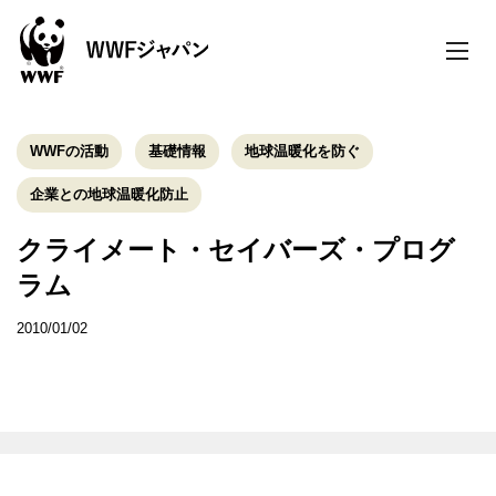
toggle
naviga
WWFの活動
基礎情報
地球温暖化を防ぐ
企業との地球温暖化防止
クライメート・セイバーズ・プログ
ラム
2010/01/02