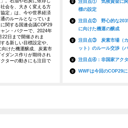
定」。石油や石炭に依存し
注目点① 気候資金に
ー社会を、大きく変える方
標の設定
リ協定」は、今や世界経済
共通のルールとなっていま
注目点② 野心的な20
に関する国連会議COP29
に向けた機運の醸成
ャン・バクーで、2024年
1月22日まで開催されま
注目点③ 炭素市場（
関する新しい目標設定や、
ット）のルール交渉（パ
標に向けた機運醸成、炭素市
ガイダンス作りが期待され
注目点④：非国家アク
アクターの動きにも注目で
WWFは今回のCOP29