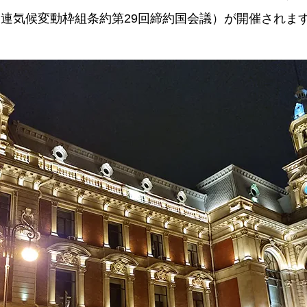
（国連気候変動枠組条約第29回締約国会議）が開催されま