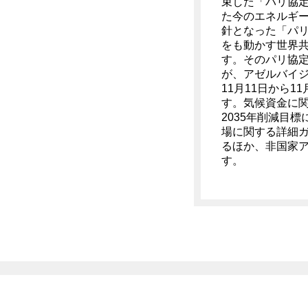
束した「パリ協
た今のエネルギ
針となった「パ
をも動かす世界
す。そのパリ協定
が、アゼルバイジ
11月11日から1
す。気候資金に
2035年削減目
場に関する詳細
るほか、非国家
す。