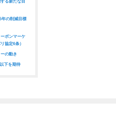
関する新たな目
35年の削減目標
カーボンマーケ
リ協定6条）
ターの動き
に以下を期待