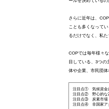
ールを決めているの
さらに近年は、CO
ことも多くなってい
るだけでなく、私た
COPでは毎年様々
目している、3つの
体や企業、市民団体
注目点① 気候資金
注目点② 野心的な
注目点③ 炭素市場
注目点④ 非国家ア