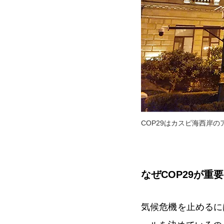
COP29はカスピ海西岸
なぜCOP29が重
気候危機を止めるに