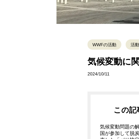
WWFの活動
活
気候変動に関
2024/10/11
この記
気候変動問題の
国が参加して脱