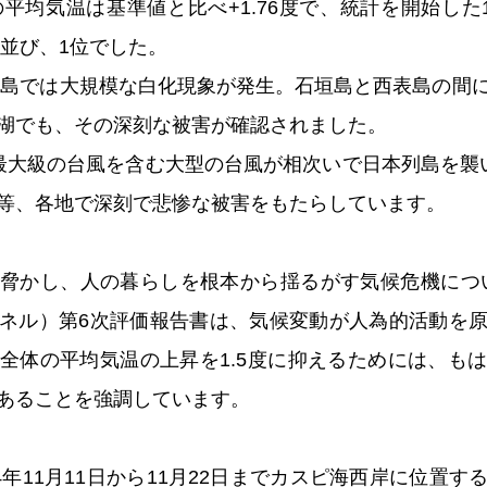
平均気温は基準値と比べ+1.76度で、統計を開始した
と並び、1位でした。
西諸島では大規模な白化現象が発生。石垣島と西表島の間
湖でも、その深刻な被害が確認されました。
最大級の台風を含む大型の台風が相次いで日本列島を襲
等、各地で深刻で悲惨な被害をもたらしています。
脅かし、人の暮らしを根本から揺るがす気候危機につい
ネル）第6次評価報告書は、気候変動が人為的活動を
全体の平均気温の上昇を1.5度に抑えるためには、も
あることを強調しています。
4年11月11日から11月22日までカスピ海西岸に位置