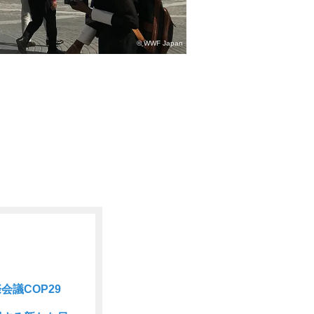
© WWF Japan
議COP29