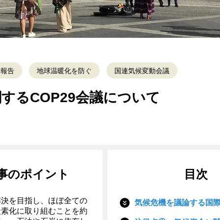
動報告
地球温暖化を防ぐ
国連気候変動会議
するCOP29会議について
事のポイント
目次
解決を目指し、ほぼ全ての
気候危機を議論する国際会
炭素化に取り組むことを約