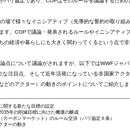
がパリ協定であり、COPはそのルールを議論するため
Pの場で様々なイニシアティブ（先導的な誓約や取り組
ます。COPで議論・発表されるルールやイニシアティ
ちの経済や暮らしにも大きく関わってくるという点で非
な論点について議論がされますが、以下ではWWFジャパン
主な注目点、そして近年活発になっている非国家アク
などのアクター）の動きのポイントについてご紹介しま
に関する新たな目標の設定
2035年の削減目標に向けた機運の醸成
（カーボンマーケット）のルール交渉（パリ協定６条）
クターの動き