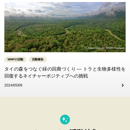
© Adam Oswell / WWF-Thailand
WWFの活動
活動報告
タイの森をつなぐ緑の回廊づくり ― トラと生物多様性を
回復するネイチャーポジティブへの挑戦
2024/05/09