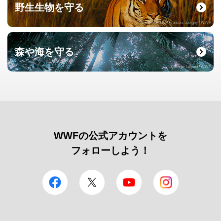
野生生物を守る
© naturepl.com / Francois Savigny / WWF
森や海を守る
© Roger Leguen / WWF
WWFの公式アカウントを
フォローしよう！
facebook
Twitter
YouTube
Instagram