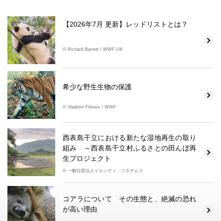
【2026年7月 更新】レッドリストとは？
© Richard Barrett / WWF-UK
希少な野生生物の保護
© Vladimir Filonov / WWF
西表島干立における新たな湿地再生の取り
組み ～西表島干立村ふるさとの田んぼ再
生プロジェクト
© 一般社団法人イルンティ・フタデムラ
コアラについて その生態と、絶滅の恐れ
が高い理由