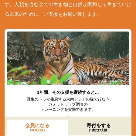
す。人類を含む全ての生き物と自然が調和して生きていけ
る未来のために、ご支援をお願い致します。
© Vladimir Filonov / WWF
1年間、その支援を継続すると…
野生のトラが生息する東南アジアの森で行なう
カメラトラップ調査の
トレーニングを実施できます。
会員になる
寄付をする
（毎月支援）
（1度だけ支援）