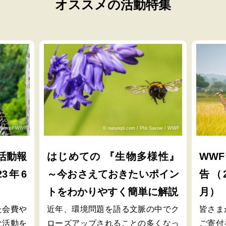
オススメの活動特集
lliams / WWF
© naturepl.com / Phil Savoie / WWF
活動報
はじめての 『生物多様性』
WW
23年6
～今おさえておきたいポイン
告（2
トをわかりやすく簡単に解説
月）
た会費や
近年、環境問題を語る文脈の中でク
皆さま
な活動を
ローズアップされることの多くなっ
ご寄付