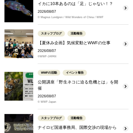
イカに10本あるのは「足」じゃない！？
2026/08/07
© Magnus Lundgren / Wild Wonders of China / WWF
スタッフブログ
活動報告
【夏休み企画】気候変動とWWFの仕事
2026/08/07
©WWF-JAPAN
WWFの活動
イベント報告
公開講座「野生ネコに迫る危機とは」を開
催
2026/08/07
© WWF-Japan
スタッフブログ
活動報告
ナイロビ国連事務局、国際交渉の現場から