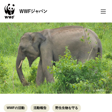
toggle
naviga
© WWFジャパン
WWFの活動
活動報告
野生生物を守る