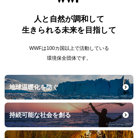
人と自然が調和して
生きられる未来を目指して
WWFは100カ国以上で活動している
環境保全団体です。
地球温暖化を防ぐ
© Elisabeth Kruger / WWF-US
持続可能な社会を創る
© Martin Harvey / WWF