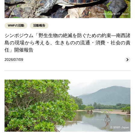
© Tomoko Oda/WWF Japan
WWFの活動
活動報告
シンポジウム「野生生物の絶滅を防ぐための約束―南西諸
島の現場から考える、生きものの流通・消費・社会の責
任」開催報告
2026/07/09
© WWF-Japan