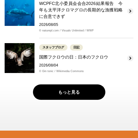
WCPFC北小委員会会合2026結果報告 今
年も太平洋クロマグロの長期的な漁獲戦略
に合意できず
2026/08/05
© naturepl.com / Visuals Unlimited / WWF
スタッフブログ
日記
国際フクロウの日：日本のフクロウ
2026/08/04
© Gin tonic / Wikimedia Commons
もっと見る