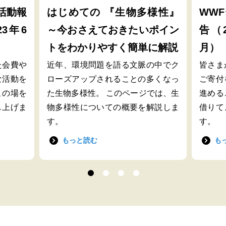
活動報
はじめての 『生物多様性』
WW
23年6
～今おさえておきたいポイン
告（2
トをわかりやすく簡単に解説
月）
た会費や
近年、環境問題を語る文脈の中でク
皆さま
な活動を
ローズアップされることの多くなっ
ご寄付
この場を
た生物多様性。 このページでは、生
進める
し上げま
物多様性についての概要を解説しま
借りて
す。
す。
もっと読む
も