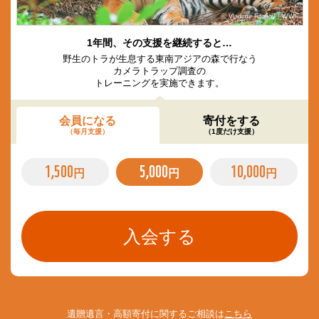
© Vladimir Filonov / WWF
1年間、その支援を継続すると…
野生のトラが生息する東南アジアの森で行なう
カメラトラップ調査の
トレーニングを実施できます。
会員になる
寄付をする
（毎月支援）
（1度だけ支援）
1,500
5,000
10,000
円
円
円
遺贈遺言・高額寄付に関するご相談は
こちら