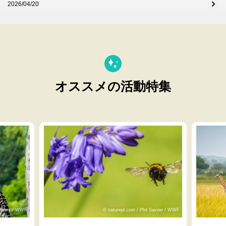
2026/04/20
オススメの活動特集
lliams / WWF
© naturepl.com / Phil Savoie / WWF