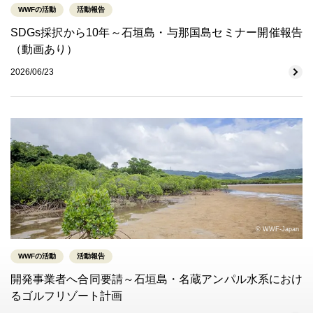
WWFの活動
活動報告
SDGs採択から10年～石垣島・与那国島セミナー開催報告
（動画あり）
2026/06/23
© WWF-Japan
WWFの活動
活動報告
開発事業者へ合同要請～石垣島・名蔵アンパル水系におけ
るゴルフリゾート計画