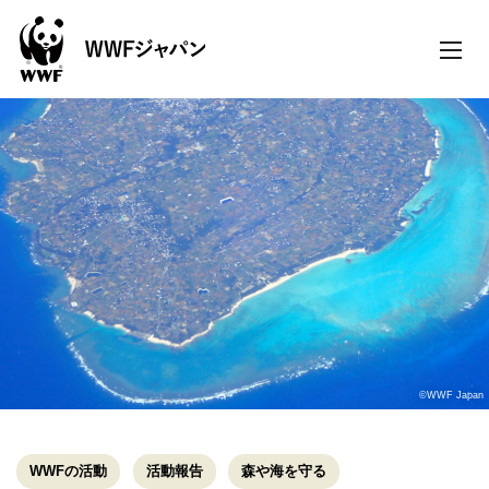
toggle
naviga
©WWF Japan
WWFの活動
活動報告
森や海を守る