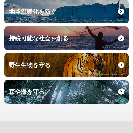
地球温暖化を防ぐ
© Elisabeth Kruger / WWF-US
持続可能な社会を創る
© Martin Harvey / WWF
野生生物を守る
© naturepl.com / Francois Savigny / WWF
森や海を守る
© Roger Leguen / WWF