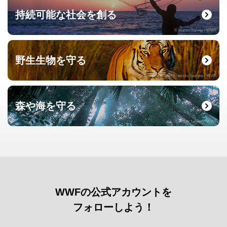
持続可能な社会を創る
© Martin Harvey / WWF
野生生物を守る
© naturepl.com / Francois Savigny / WWF
森や海を守る
© Roger Leguen / WWF
WWFの公式アカウントを
フォローしよう！