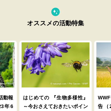
オススメの活動特集
lliams / WWF
© naturepl.com / Phil Savoie / WWF
活動報
はじめての 『生物多様性』
WW
23年6
～今おさえておきたいポイン
告（2