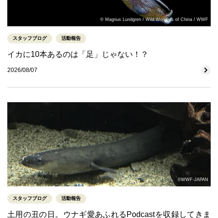
© Magnus Lundgren / Wild Wonders of China / WWF
スタッフブログ
活動報告
イカに10本あるのは「足」じゃない！？
2026/08/07
©WWF-JAPAN
スタッフブログ
活動報告
土用の丑の日。ウナギ愛あふれるPodcastを収録してきま