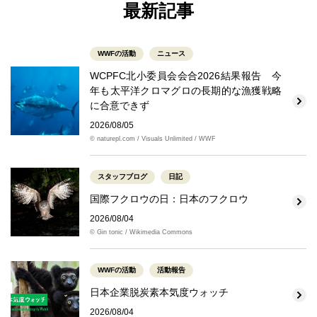
最新記事
WWFの活動
ニュース
WCPFC北小委員会会合2026結果報告 今
年も太平洋クロマグロの長期的な漁獲戦略
に合意できず
2026/08/05
© naturepl.com / Visuals Unlimited / WWF
スタッフブログ
日記
国際フクロウの日：日本のフクロウ
2026/08/04
© Gin tonic / Wikimedia Commons
WWFの活動
活動報告
日本企業脱炭素本気度ウォッチ
2026/08/04