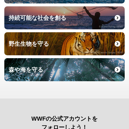
© Elisabeth Kruger / WWF-US
持続可能な社会を創る
© Martin Harvey / WWF
野生生物を守る
© naturepl.com / Francois Savigny / WWF
森や海を守る
© Roger Leguen / WWF
WWFの公式アカウントを
フォローしよう！