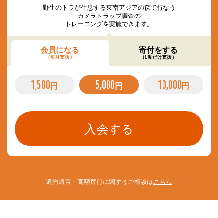
野生のトラが生息する東南アジアの森で行なう
カメラトラップ調査の
トレーニングを実施できます。
会員になる
寄付をする
（毎月支援）
（1度だけ支援）
1,500
5,000
10,000
円
円
円
遺贈遺言・高額寄付に関するご相談は
こちら