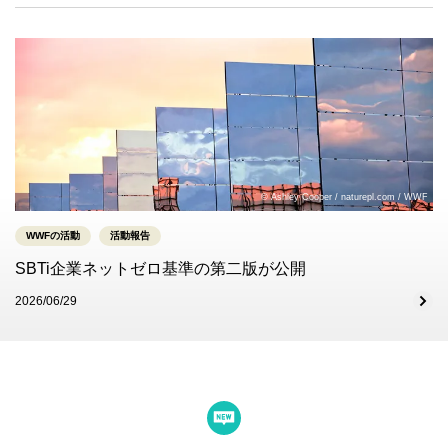
© Ashley Cooper / naturepl.com / WWF
WWFの活動
活動報告
SBTi企業ネットゼロ基準の第二版が公開
2026/06/29