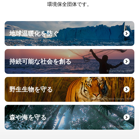
環境保全団体です。
地球温暖化を防ぐ
© Elisabeth Kruger / WWF-US
持続可能な社会を創る
© Martin Harvey / WWF
野生生物を守る
© naturepl.com / Francois Savigny / WWF
森や海を守る
© Roger Leguen / WWF