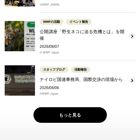
©WWF-JAPAN
WWFの活動
イベント報告
公開講座「野生ネコに迫る危機とは」を開
催
2026/08/07
© WWF-Japan
スタッフブログ
活動報告
ナイロビ国連事務局、国際交渉の現場から
2026/08/06
©WWF-Japan
もっと見る