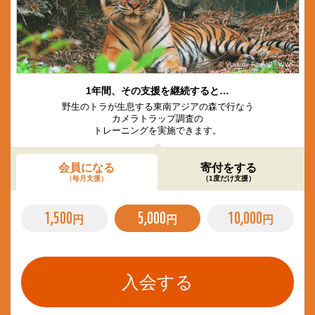
© Vladimir Filonov / WWF
1年間、その支援を継続すると…
野生のトラが生息する東南アジアの森で行なう
カメラトラップ調査の
トレーニングを実施できます。
会員になる
寄付をする
（毎月支援）
（1度だけ支援）
1,500
5,000
10,000
円
円
円