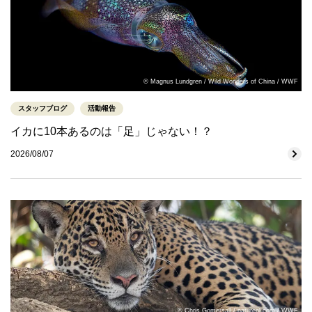
© Magnus Lundgren / Wild Wonders of China / WWF
スタッフブログ
活動報告
イカに10本あるのは「足」じゃない！？
2026/08/07
© Chris Gomersall / naturepl.com / WWF