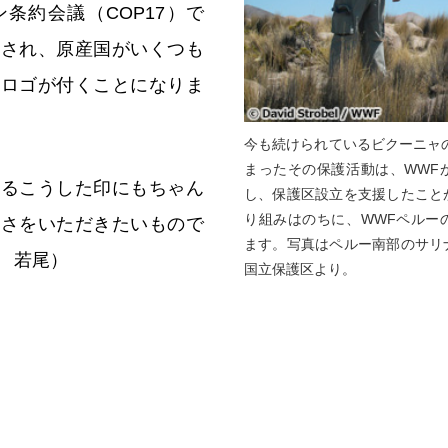
条約会議（COP17）で
更され、原産国がいくつも
のロゴが付くことになりま
今も続けられているビクーニャの
まったその保護活動は、WWF
あるこうした印にもちゃん
し、保護区設立を支援したこと
り組みはのちに、WWFペルー
かさをいただきたいもので
ます。写真はペルー南部のサリ
 若尾）
国立保護区より。