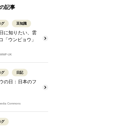
の記事
ログ
豆知識
日に知りたい、雲
コ「ウンピョウ」
/ WWF-UK
ログ
日記
ウの日：日本のフ
kimedia Commons
ログ