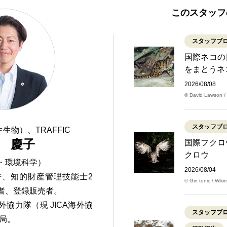
このスタッフ
スタッフブ
国際ネコの
をまとうネ
2026/08/08
© David Lawson 
スタッフブ
生物）、TRAFFIC
 慶子
国際フクロ
クロウ
・環境科学）
2026/08/04
許、知的財産管理技能士2
© Gin tonic / Wi
者、登録販売者。
協力隊（現 JICA海外協
スタッフブ
入局。