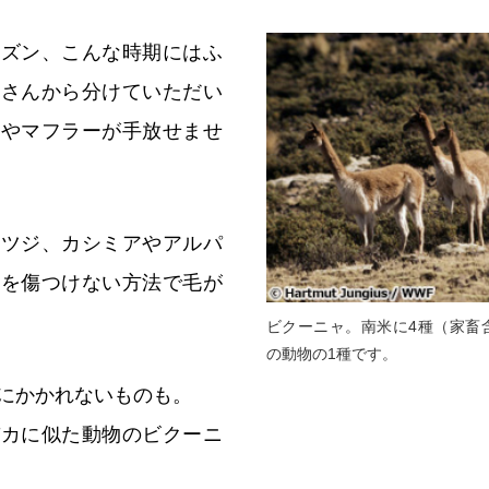
ーズン、こんな時期にはふ
皆さんから分けていただい
ーやマフラーが手放せませ
ヒツジ、カシミアやアルパ
物を傷つけない方法で毛が
ビクーニャ。南米に4種（家畜
の動物の1種です。
にかかれないものも。
パカに似た動物のビクーニ