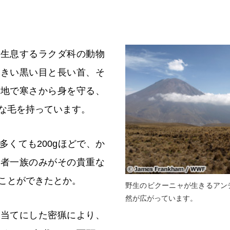
に生息するラクダ科の動物
大きい黒い目と長い首、そ
高地で寒さから身を守る、
な毛を持っています。
多くても200gほどで、か
配者一族のみがその貴重な
ことができたとか。
野生のビクーニャが生きるアン
然が広がっています。
目当てにした密猟により、