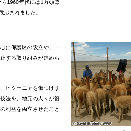
から1960年代には1万頭ほ
危ぶまれました。
中心に保護区の設立や、一
禁止する取り組みが進めら
は、ビクーニャを傷つけず
統技法を、地元の人々が復
元の利益を両立させたこと