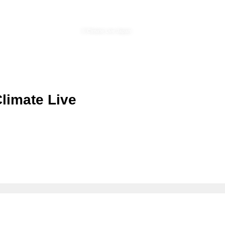
©️ Climate Live Japan
te Live