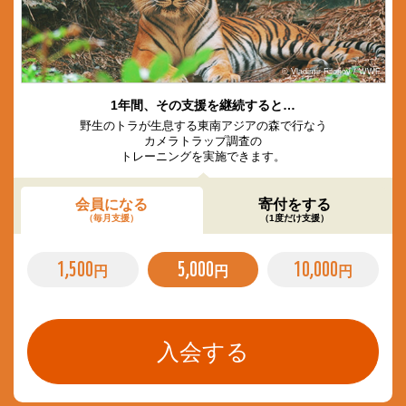
© Vladimir Filonov / WWF
1年間、その支援を継続すると…
野生のトラが生息する東南アジアの森で行なう
カメラトラップ調査の
トレーニングを実施できます。
会員になる
寄付をする
（毎月支援）
（1度だけ支援）
1,500
5,000
10,000
円
円
円