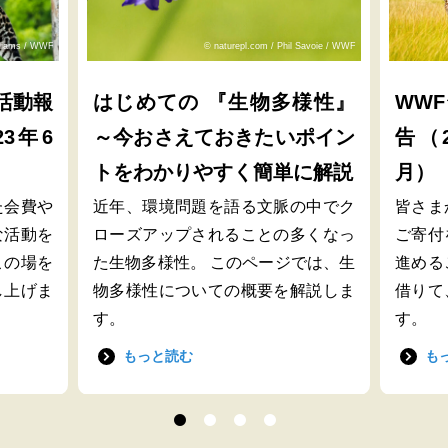
lliams / WWF
© naturepl.com / Phil Savoie / WWF
活動報
はじめての 『生物多様性』
WW
23年6
～今おさえておきたいポイン
告（2
トをわかりやすく簡単に解説
月）
た会費や
近年、環境問題を語る文脈の中でク
皆さま
な活動を
ローズアップされることの多くなっ
ご寄付
この場を
た生物多様性。 このページでは、生
進める
し上げま
物多様性についての概要を解説しま
借りて
す。
す。
もっと読む
も