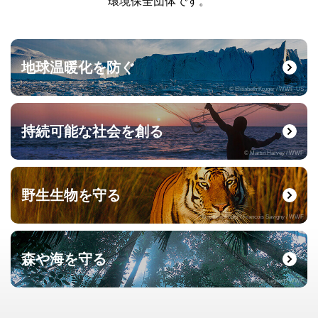
環境保全団体です。
地球温暖化を防ぐ
© Elisabeth Kruger / WWF-US
持続可能な社会を創る
© Martin Harvey / WWF
野生生物を守る
© naturepl.com / Francois Savigny / WWF
森や海を守る
© Roger Leguen / WWF