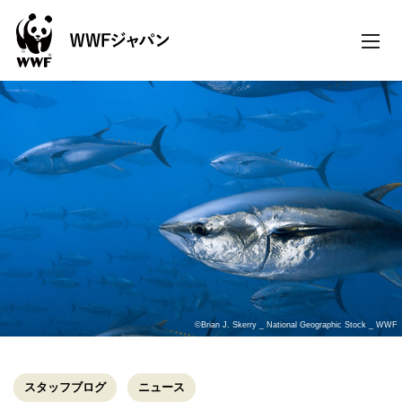
toggle
naviga
©Brian J. Skerry _ National Geographic Stock _ WWF
スタッフブログ
ニュース