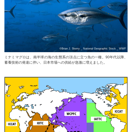
©Brian J. Skerry _ National Geographic Stock _ WWF
ミナミマグロは、南半球の海の生態系の頂点に立つ魚の一種。90年代以降、
蓄養技術の発達に伴い、日本市場への供給が急激に増えました。