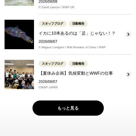
2026/08/08
© David Lawson / WWF-UK
スタッフブログ
活動報告
イカに10本あるのは「足」じゃない！？
2026/08/07
© Magnus Lundgren / Wild Wonders of China / WWF
スタッフブログ
活動報告
【夏休み企画】気候変動とWWFの仕事
2026/08/07
©WWF-JAPAN
もっと見る