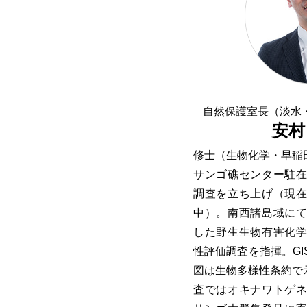
自然保護室長（淡水
安村
修士（生物化学・早稲
サンゴ礁センター駐
調査を立ち上げ（現
中）。南西諸島域に
した野生生物有害化
性評価調査を指揮。G
図は生物多様性条約で
査ではオキナワトゲ