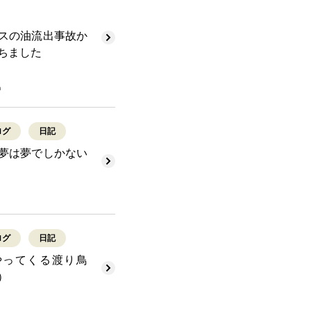
スの油流出事故か
ちました
h
ログ
日記
夢は夢でしかない
ログ
日記
やってくる渡り鳥
）