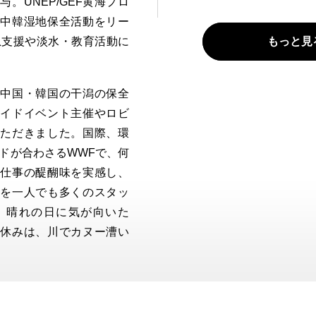
。UNEP/GEF黄海プロ
日中韓湿地保全活動をリー
緊急支援や淡水・教育活動に
もっと見
、中国・韓国の干潟の保全
サイドイベント主催やロビ
いただきました。国際、環
ードが合わさるWWFで、何
の仕事の醍醐味を実感し、
会を一人でも多くのスタッ
。晴れの日に気が向いた
、休みは、川でカヌー漕い