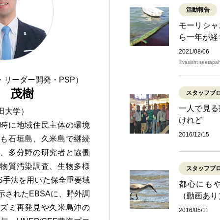
活動報告
モーリシャ
ら一年が経
2021/08/06
©vasisht seetapa
・リーダー開発・PSP）
 茂樹
スタッフブ
一人で見る
田大学）
けれど
在時に地域住民主体の環境
2016/12/15
在も石垣島、久米島で継続
て、多分野の研究者と協働
学物質汚染調査、生物多様
スタッフブ
IS手法を用いた保全重要域
都心にも
示されたEBSAに、野外調
（動画あり
ネズミ再発見や久米島沖の
2016/05/11