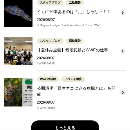
スタッフブログ
活動報告
イカに10本あるのは「足」じゃない！？
2026/08/07
© Magnus Lundgren / Wild Wonders of China / WWF
スタッフブログ
活動報告
【夏休み企画】気候変動とWWFの仕事
2026/08/07
©WWF-JAPAN
WWFの活動
イベント報告
公開講座「野生ネコに迫る危機とは」を開
催
2026/08/07
© WWF-Japan
もっと見る