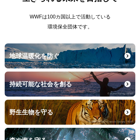
WWFは100カ国以上で活動している
環境保全団体です。
地球温暖化を防ぐ
© Elisabeth Kruger / WWF-US
持続可能な社会を創る
© Martin Harvey / WWF
野生生物を守る
© naturepl.com / Francois Savigny / WWF