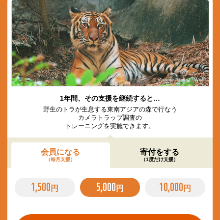
© Vladimir Filonov / WWF
1年間、その支援を継続すると…
野生のトラが生息する東南アジアの森で行なう
カメラトラップ調査の
トレーニングを実施できます。
会員になる
寄付をする
（毎月支援）
（1度だけ支援）
1,500
5,000
10,000
円
円
円