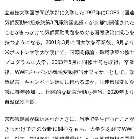
立命館大学国際関係学部に入学した1997年にCOP3（国連
気候変動枠組条約第3回締約国会議）が京都で開催された
ことがきっかけで気候変動問題をめぐる国際政治に関心を
持つようになる。2001年3月に同大学を卒業後、9月より
米ボストン大学大学院にて、国際関係論・環境政策の修士
プログラムに入学。2003年5月に同修士号を取得。卒業
後、WWFジャパンの気候変動担当オフィサーとして、政
策提言・キャンペーン活動に携わるほか、国連気候変動会
議に毎年参加し、国際的な提言活動を担当。2020年より
自然保護室長。
京都議定書が採択されたときに、当地で学生だったことが
きっかけでこの分野に関心をもち、大学院を経てWWF
に。以来、気候変動（地球温暖化）という地球規模の問題