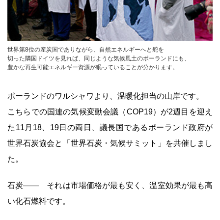
世界第8位の産炭国でありながら、自然エネルギーへと舵を
切った隣国ドイツを見れば、同じような気候風土のポーランドにも、
豊かな再生可能エネルギー資源が眠っていることが分かります。
ポーランドのワルシャワより、温暖化担当の山岸です。
こちらでの国連の気候変動会議（COP19）が2週目を迎え
た11月18、19日の両日、議長国であるポーランド政府が
世界石炭協会と「世界石炭・気候サミット」を共催しまし
た。
石炭―― それは市場価格が最も安く、温室効果が最も高
い化石燃料です。