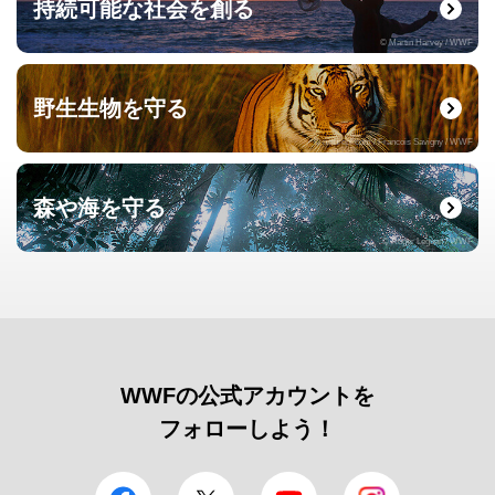
持続可能な社会を創る
© Martin Harvey / WWF
野生生物を守る
© naturepl.com / Francois Savigny / WWF
森や海を守る
© Roger Leguen / WWF
WWFの公式アカウントを
フォローしよう！
facebook
Twitter
YouTube
Instagram