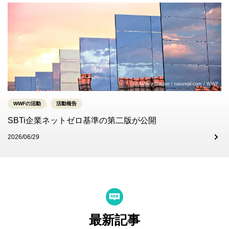
© Ashley Cooper / naturepl.com / WWF
WWFの活動
活動報告
SBTi企業ネットゼロ基準の第二版が公開
2026/06/29
最新記事