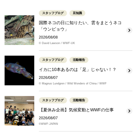
スタッフブログ
豆知識
国際ネコの日に知りたい、雲をまとうネコ
「ウンピョウ」
2026/08/08
© David Lawson / WWF-UK
スタッフブログ
活動報告
イカに10本あるのは「足」じゃない！？
2026/08/07
© Magnus Lundgren / Wild Wonders of China / WWF
スタッフブログ
活動報告
【夏休み企画】気候変動とWWFの仕事
2026/08/07
©WWF-JAPAN