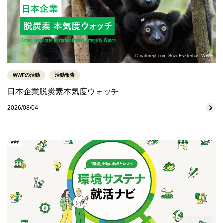
© naturepl.com Suzi Eszterhas WWF
WWFの活動
活動報告
日本企業脱炭素本気度ウォッチ
2026/08/04
© WWF-Japan