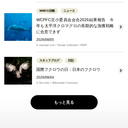
WWFの活動
ニュース
WCPFC北小委員会会合2026結果報告 今
年も太平洋クロマグロの長期的な漁獲戦略
に合意できず
2026/08/05
© naturepl.com / Visuals Unlimited / WWF
スタッフブログ
日記
国際フクロウの日：日本のフクロウ
2026/08/04
© Gin tonic / Wikimedia Commons
もっと見る