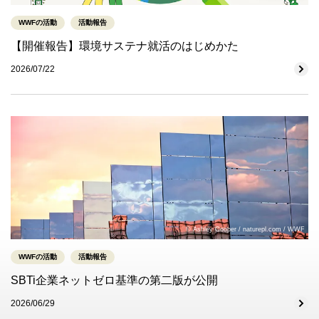
WWFの活動
活動報告
【開催報告】環境サステナ就活のはじめかた
2026/07/22
© Ashley Cooper / naturepl.com / WWF
WWFの活動
活動報告
SBTi企業ネットゼロ基準の第二版が公開
2026/06/29