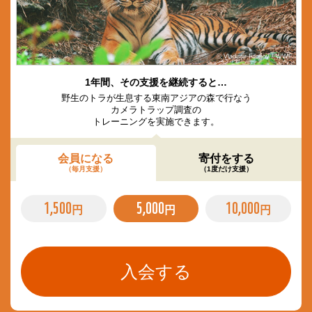
© Vladimir Filonov / WWF
1年間、その支援を継続すると…
野生のトラが生息する東南アジアの森で行なう
カメラトラップ調査の
トレーニングを実施できます。
会員になる
寄付をする
（毎月支援）
（1度だけ支援）
1,500
5,000
10,000
円
円
円