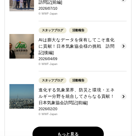
訪問記[前編]
2026/07/10
© WWF-Japan
スタッフブログ
活動報告
AIは膨大なデータを保有してこそ進化
に貢献！日本気象協会様の挑戦 訪問
記[後編]
2026/04/09
© WWF-Japan
スタッフブログ
活動報告
進化する気象業界、防災と環境・エネ
ルギー分野を統合してさらなる貢献！
日本気象協会訪問記[前編]
2026/02/20
© WWF-Japan
もっと見る