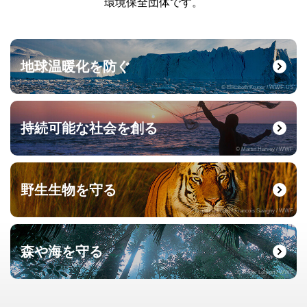
環境保全団体です。
地球温暖化を防ぐ
© Elisabeth Kruger / WWF-US
持続可能な社会を創る
© Martin Harvey / WWF
野生生物を守る
© naturepl.com / Francois Savigny / WWF
森や海を守る
© Roger Leguen / WWF