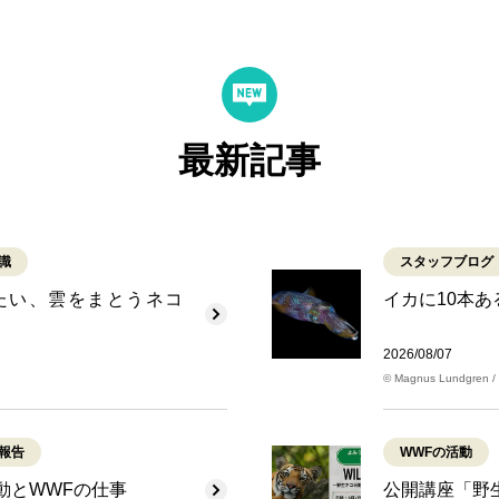
最新記事
識
スタッフブログ
たい、雲をまとうネコ
イカに10本
2026/08/07
© Magnus Lundgren / 
報告
WWFの活動
動とWWFの仕事
公開講座「野