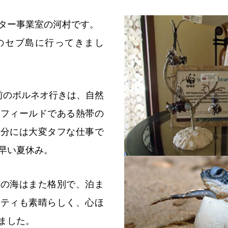
ター事業室の河村です。
のセブ島に行ってきまし
前のボルネオ行きは、自然
のフィールドである熱帯の
自分には大変タフな仕事で
早い夏休み。
南の海はまた格別で、泊ま
リティも素晴らしく、心ほ
ました。