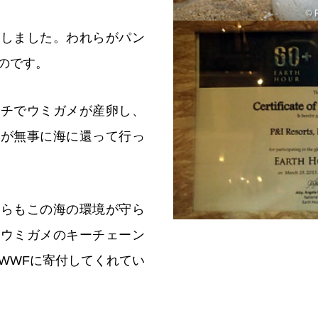
遇しました。われらがパン
のです。
ーチでウミガメが産卵し、
んが無事に海に還って行っ
からもこの海の環境が守ら
はウミガメのキーチェーン
WWFに寄付してくれてい