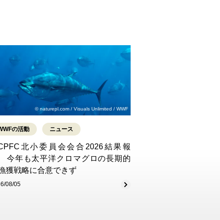
© naturepl.com / Visuals Unlimited / WWF
WWFの活動
ニュース
CPFC北小委員会会合2026結果報
 今年も太平洋クロマグロの長期的
漁獲戦略に合意できず
6/08/05