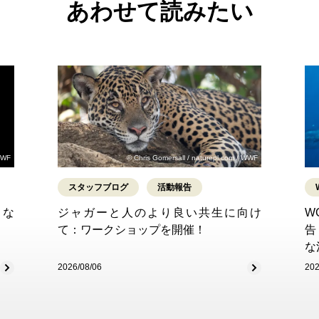
あわせて読みたい
WWF
© Chris Gomersall / naturepl.com / WWF
スタッフブログ
活動報告
ゃな
ジャガーと人のより良い共生に向け
W
て：ワークショップを開催！
告
な
2026/08/06
202