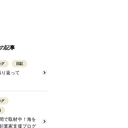
の記事
ログ
日記
振り返って
ログ
知
間で取材中！海を
起業家支援プログ