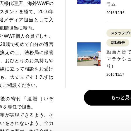
広報代理店、海外WWFの
ラム
スタントを経て、2016年
2016/12/16
広報メディア担当として入
の遺贈担当に転向。
スタッフブ
とWWF個人会員でした。
活動報告
28歳で初めて自分の遺言
動画と音で
き換えの上、法務局に保管
マラケシ
り、おひとりのお気持ちや
り）
目線に立って相談をお受け
2016/11/17
でも、大丈夫です！先ずは
てご相談ください。
もっと見
後の寄付「遺贈（いぞ
きを専任で担当。
希望が実現できるよう、そ
想いをされないよう、全力