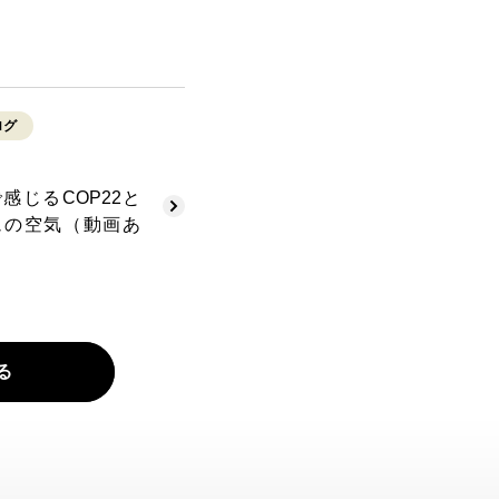
ログ
感じるCOP22と
ュの空気（動画あ
る