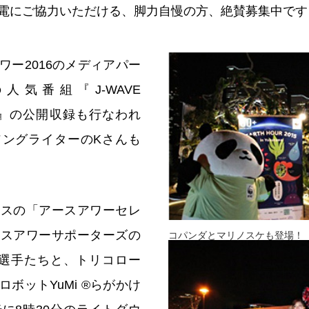
電にご協力いただける、脚力自慢の方、絶賛募集中です
ワー2016のメディアパー
の人気番組『J-WAVE
CIAL』の公開収録も行なわれ
ソングライターのKさんも
クスの「アースアワーセレ
ースアワーサポーターズの
コパンダとマリノスケも登場！（
の選手たちと、トリコロー
ボットYuMi ®らがかけ