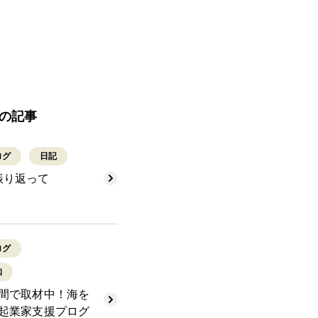
の記事
ログ
日記
振り返って
ログ
知
間で取材中！海を
起業家支援プログ