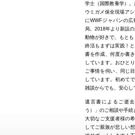
学士（国際教養学）。
ウミガメ保全現場アシ
にWWFジャパンの
局。2018年より新設
動物が好きで、もとも
終活もまずは実践！と
書を作成、何度か書
しています。おひと
ご事情を伺い、同じ
しています。初めて
雑談からでも、安心し
遺言書によるご逝去
う）」のご相談や手続
大切なご支援者様の
してご親族が悲しい