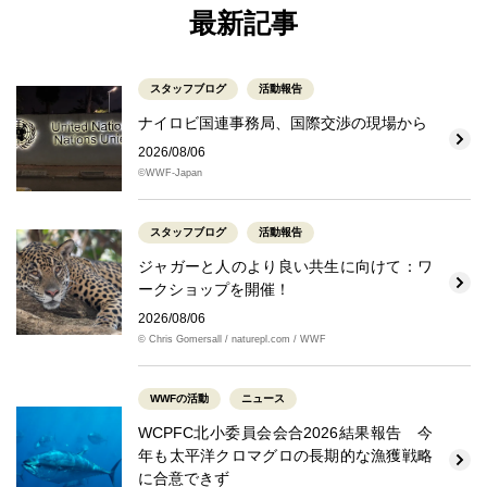
最新記事
スタッフブログ
活動報告
ナイロビ国連事務局、国際交渉の現場から
2026/08/06
©WWF-Japan
スタッフブログ
活動報告
ジャガーと人のより良い共生に向けて：ワ
ークショップを開催！
2026/08/06
© Chris Gomersall / naturepl.com / WWF
WWFの活動
ニュース
WCPFC北小委員会会合2026結果報告 今
年も太平洋クロマグロの長期的な漁獲戦略
に合意できず