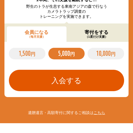
野生のトラが生息する東南アジアの森で行なう
カメラトラップ調査の
トレーニングを実施できます。
会員になる
寄付をする
（毎月支援）
（1度だけ支援）
1,500
5,000
10,000
円
円
円
遺贈遺言・高額寄付に関するご相談は
こちら