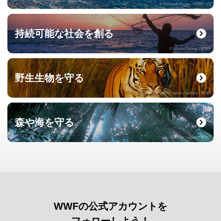
© Elisabeth Kruger / WWF-US
持続可能な社会を創る
© Martin Harvey / WWF
野生生物を守る
© naturepl.com / Francois Savigny / WWF
森や海を守る
© Roger Leguen / WWF
WWFの公式アカウントを
フォローしよう！