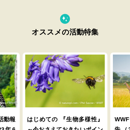
オススメの活動特集
lliams / WWF
© naturepl.com / Phil Savoie / WWF
活動報
はじめての 『生物多様性』
WW
23年6
～今おさえておきたいポイン
告（2