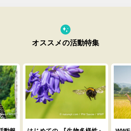
オススメの活動特集
lliams / WWF
© naturepl.com / Phil Savoie / WWF
活動報
はじめての 『生物多様性』
WW