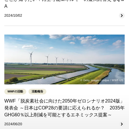
A
2024/10/02
© Getty Images / pidjoe / WWF-US
WWFの活動
活動報告
WWF「脱炭素社会に向けた2050年ゼロシナリオ2024版」
発表会 ～日本はCOP28の要請に応えられるか？ 2035年
GHG60％以上削減を可能とするエネミックス提案～
2024/06/20