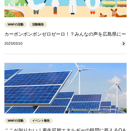
© WWF-Japan
WWFの活動
活動報告
カーボンボンボンゼロゼーロ！？みんなの声を広島県にー
2025/03/10
© Shutterstock / Soonthorn Wongsaita / WWF
WWFの活動
イベント報告
ここが知りたい！再生可能エネルギーの疑問に答えるQ＆