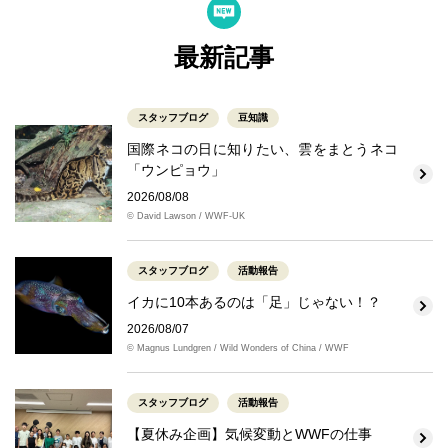
最新記事
スタッフブログ
豆知識
国際ネコの日に知りたい、雲をまとうネコ
「ウンピョウ」
2026/08/08
© David Lawson / WWF-UK
スタッフブログ
活動報告
イカに10本あるのは「足」じゃない！？
2026/08/07
© Magnus Lundgren / Wild Wonders of China / WWF
スタッフブログ
活動報告
【夏休み企画】気候変動とWWFの仕事