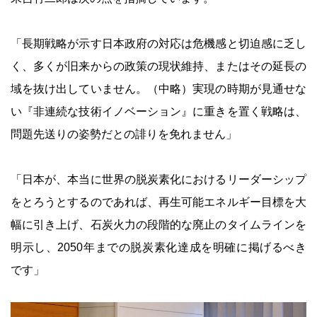
「長期戦略が示す日本政府の対応は危機感と切迫感に乏し
く、多くが旧来からの政策の現状維持、またはその延長の
域を抜け出していません。（中略）実現の時期が見通せな
い『非連続な技術イノベーション』に重きを置く戦略は、
問題先送りの姿勢だとの誹りを免れません」
「日本が、本当に世界の脱炭素化におけるリーダーシップ
をとろうとするのであれば、再生可能エネルギー目標を大
幅に引き上げ、石炭火力の段階的な廃止のタイムラインを
明示し、2050年までの脱炭素化達成を明確に掲げるべき
です」