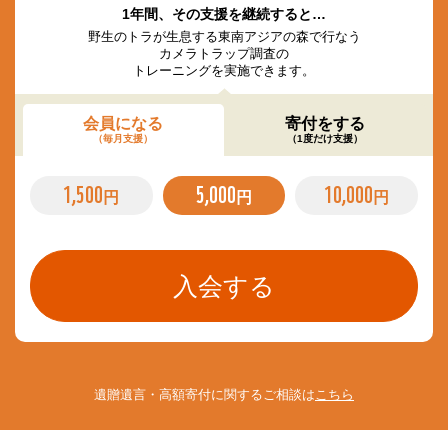
1年間、その支援を継続すると…
野生のトラが生息する東南アジアの森で行なう
カメラトラップ調査の
トレーニングを実施できます。
会員になる
寄付をする
（毎月支援）
（1度だけ支援）
1,500
5,000
10,000
円
円
円
遺贈遺言・高額寄付に関するご相談は
こちら