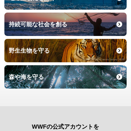
© Elisabeth Kruger / WWF-US
持続可能な社会を創る
© Martin Harvey / WWF
野生生物を守る
© naturepl.com / Francois Savigny / WWF
森や海を守る
© Roger Leguen / WWF
WWFの公式アカウントを