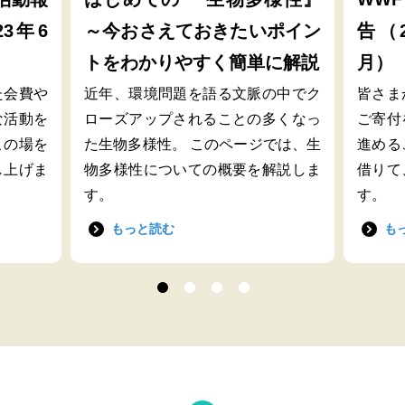
23年6
～今おさえておきたいポイン
告（2
トをわかりやすく簡単に解説
月）
た会費や
近年、環境問題を語る文脈の中でク
皆さま
な活動を
ローズアップされることの多くなっ
ご寄付
この場を
た生物多様性。 このページでは、生
進める
し上げま
物多様性についての概要を解説しま
借りて
す。
す。
もっと読む
も