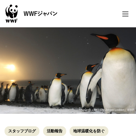
toggle
naviga
©naturepl.com / Ole Jorgen Liodden / WWF
スタッフブログ
活動報告
地球温暖化を防ぐ