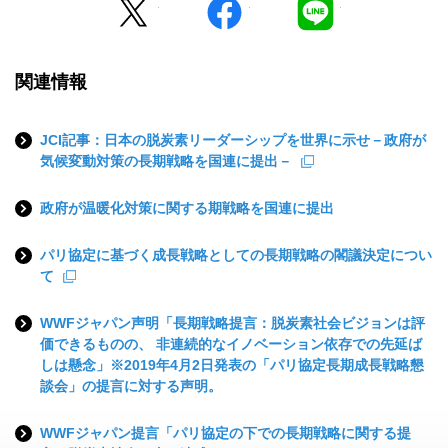
Twitter
facebook
LINE
関連情報
JCI記事：日本の脱炭素リーダーシップを世界に示せ－政府が
気候変動対策の長期戦略を国連に提出－
政府が温暖化対策に関する期戦略を国連に提出
パリ協定に基づく成長戦略としての長期戦略の閣議決定につい
て
WWFジャパン声明「長期戦略提言：脱炭素社会ビジョンは評
価できるものの、 非連続的なイノベーション依存での先延ば
しは懸念」※2019年4月2日発表の「パリ協定長期成長戦略懇
談会」の提言に対する声明。
WWFジャパン提言「パリ協定の下での長期戦略に関する提