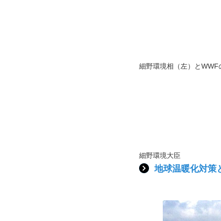
細野環境相（左）とWWF
細野環境大臣
地球温暖化対策