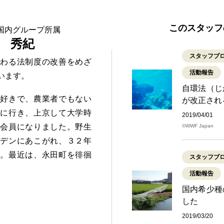
このスタッフ
国内グループ所属
 秀紀
スタッフブ
かわる法制度の改善をめざ
活動報告
います。
自環法（じ
が好きで、農業者でもない
が改正され
科に行き、上京して大学時
2019/04/01
の会員になりました。野生
©WWF Japan
ーデンにあこがれ、３２年
た。最近は、永田町を徘徊
スタッフブ
活動報告
国内希少種
した
2019/03/20