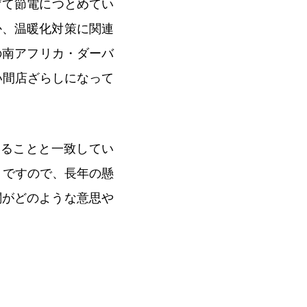
げて節電につとめてい
か、温暖化対策に関連
の南アフリカ・ダーバ
い間店ざらしになって
いることと一致してい
うですので、長年の懸
閣がどのような意思や