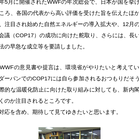
年5月に開催されたWWFの年次総会で、日本が国を挙
ころ、各国の代表から高い評価を受けた旨を伝えたほ
、注目され始めた自然エネルギーの導入拡大や、12月
会議（COP17）の成功に向けた舵取り、さらには、長
法の早急な成立等を要請しました。
WWFの意見書や提言は、環境省がやりたいと考えて
ダーバンでのCOP17には自ら参加されるおつもりだそ
際的な温暖化防止に向けた取り組みに対しても、新内
くのか注目されるところです。
対応を含め、期待して見てゆきたいと思います。