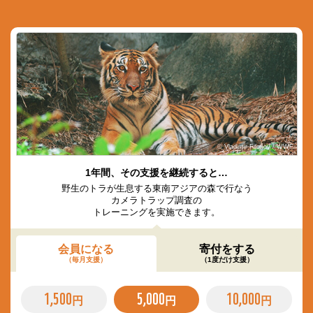
© Vladimir Filonov / WWF
1年間、その支援を継続すると…
野生のトラが生息する東南アジアの森で行なう
カメラトラップ調査の
トレーニングを実施できます。
会員になる
寄付をする
（毎月支援）
（1度だけ支援）
1,500
5,000
10,000
円
円
円