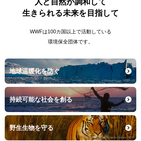
人と自然が調和して
生きられる未来を目指して
WWFは100カ国以上で活動している
環境保全団体です。
地球温暖化を防ぐ
© Elisabeth Kruger / WWF-US
持続可能な社会を創る
© Martin Harvey / WWF
野生生物を守る
© naturepl.com / Francois Savigny / WWF