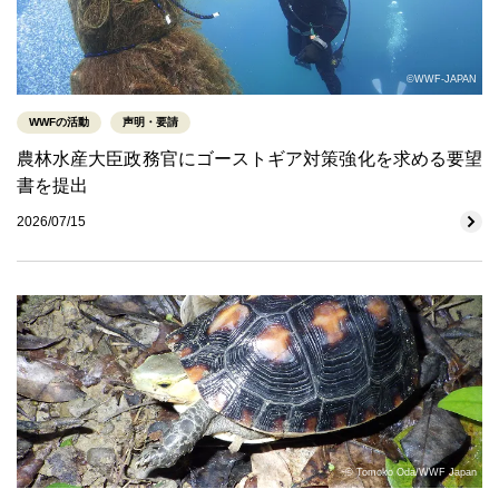
©WWF-JAPAN
WWFの活動
声明・要請
農林水産大臣政務官にゴーストギア対策強化を求める要望
書を提出
2026/07/15
© Tomoko Oda/WWF Japan