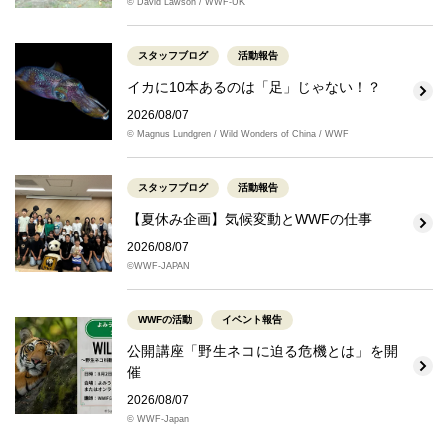
© David Lawson / WWF-UK
スタッフブログ
活動報告
イカに10本あるのは「足」じゃない！？
2026/08/07
© Magnus Lundgren / Wild Wonders of China / WWF
スタッフブログ
活動報告
【夏休み企画】気候変動とWWFの仕事
2026/08/07
©WWF-JAPAN
WWFの活動
イベント報告
公開講座「野生ネコに迫る危機とは」を開
催
2026/08/07
© WWF-Japan