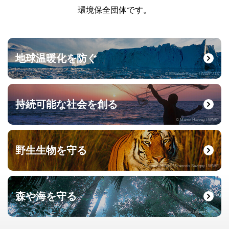
環境保全団体です。
地球温暖化を防ぐ
© Elisabeth Kruger / WWF-US
持続可能な社会を創る
© Martin Harvey / WWF
野生生物を守る
© naturepl.com / Francois Savigny / WWF
森や海を守る
© Roger Leguen / WWF