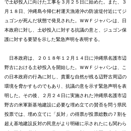
で土砂投入に向けた工事を３月２５日に始めた。また、３
月１８日、沖縄島今帰仁村運天漁港沖の防波堤付近にてジ
ュゴンが死んだ状態で発見された。ＷＷＦジャパンは、日
本政府に対し、土砂投入に対する抗議の意と、ジュゴン保
護に対する要望を示した緊急声明を表明する。
日本政府は、２０１８年１２月１４日に沖縄県名護市辺
野古における土砂投入を開始した。ＷＷＦジャパンは、こ
の日本政府の行為に対し、貴重な自然が残る辺野古周辺の
環境を脅かすものでもあり、抗議の意を示す緊急声明を表
明した。その後、２月２４日に実施された沖縄県名護市辺
野古の米軍新基地建設に必要な埋め立ての賛否を問う県民
投票では、埋め立てに「反対」の得票が投票総数の７割を
超え基地建設反対の民意がより明確に示されたにも関わら