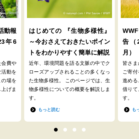
lliams / WWF
© naturepl.com / Phil Savoie / WWF
活動報
はじめての 『生物多様性』
WW
23年6
～今おさえておきたいポイン
告（2
トをわかりやすく簡単に解説
月）
た会費や
近年、環境問題を語る文脈の中でク
皆さま
な活動を
ローズアップされることの多くなっ
ご寄付
この場を
た生物多様性。 このページでは、生
進める
し上げま
物多様性についての概要を解説しま
借りて
す。
す。
もっと読む
も