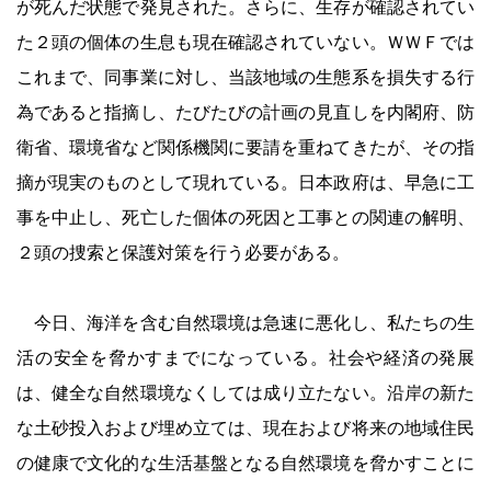
が死んだ状態で発見された。さらに、生存が確認されてい
た２頭の個体の生息も現在確認されていない。ＷＷＦでは
これまで、同事業に対し、当該地域の生態系を損失する行
為であると指摘し、たびたびの計画の見直しを内閣府、防
衛省、環境省など関係機関に要請を重ねてきたが、その指
摘が現実のものとして現れている。日本政府は、早急に工
事を中止し、死亡した個体の死因と工事との関連の解明、
２頭の捜索と保護対策を行う必要がある。
今日、海洋を含む自然環境は急速に悪化し、私たちの生
活の安全を脅かすまでになっている。社会や経済の発展
は、健全な自然環境なくしては成り立たない。沿岸の新た
な土砂投入および埋め立ては、現在および将来の地域住民
の健康で文化的な生活基盤となる自然環境を脅かすことに