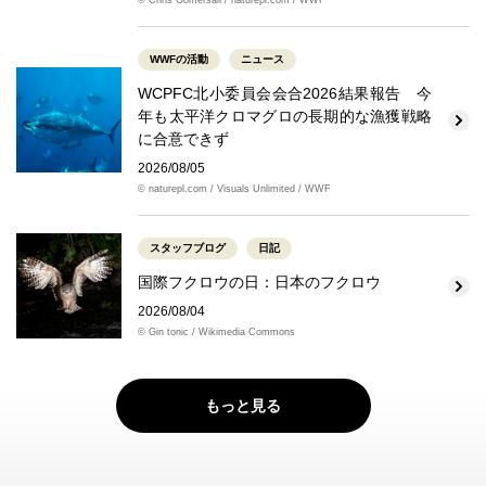
© Chris Gomersall / naturepl.com / WWF
WWFの活動
ニュース
WCPFC北小委員会会合2026結果報告 今
年も太平洋クロマグロの長期的な漁獲戦略
に合意できず
2026/08/05
© naturepl.com / Visuals Unlimited / WWF
スタッフブログ
日記
国際フクロウの日：日本のフクロウ
2026/08/04
© Gin tonic / Wikimedia Commons
もっと見る