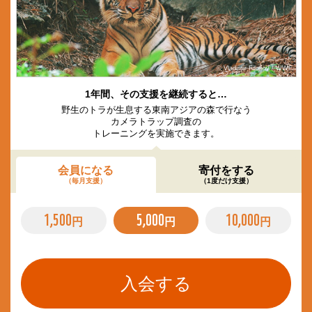
© Vladimir Filonov / WWF
1年間、その支援を継続すると…
野生のトラが生息する東南アジアの森で行なう
カメラトラップ調査の
トレーニングを実施できます。
会員になる
寄付をする
（毎月支援）
（1度だけ支援）
1,500
5,000
10,000
円
円
円