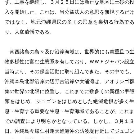
ず、工事を継続し、３月２５日には新たな地区に土砂の投
入を開始した。これは、当公益法人の意思を無視するだけ
ではなく、地元沖縄県民の多くの民意を裏切る行為であ
り、大変遺憾である。
南西諸島の島々及び沿岸海域は、世界的にも貴重且つ生
物多様性に富む生態系を有しており、ＷＷＦジャパン設立
当時より、その保全活動に取り組んできた。その中でも、
沖縄本島北部沿岸の辺野古沿岸や大浦湾は、アオサンゴ群
集の世界の北限に位置し、これまでに数多くの新種の甲殻
類をはじめ、ジュゴンをはじめとした絶滅危惧が多く生
息・生育する重要な生息・生育海域であることが、これま
での調査により明らかとなっている。しかし、３月１８
日、沖縄島今帰仁村運天漁港沖の防波堤付近にてジュゴン