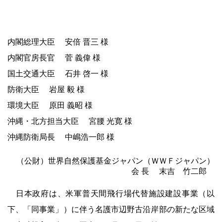
内閣総理大臣 安倍 晋三 様
内閣官房長官 菅 義偉 様
国土交通大臣 石井 啓一 様
防衛大臣 岩屋 毅 様
環境大臣 原田 義昭 様
沖縄・北方担当大臣 宮腰 光寛 様
沖縄防衛局長 中嶋浩一郎 様
（公財）世界自然保護基金ジャパン（ＷＷＦジャパン）
会 長 末吉 竹二郎
日本政府は、米軍普天間飛行場代替施設建設事業（以
下、「同事業」）に伴う名護市辺野古沿岸部の新たな区域