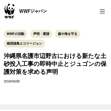
toggle
naviga
WWFの活動
声明・要請
森や海を守る
南西諸島エコリージョン
沖縄県名護市辺野古における新たな土
砂投入工事の即時中止とジュゴンの保
護対策を求める声明
2019/04/08