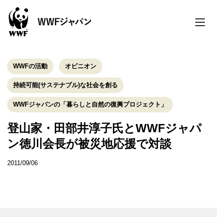
toggle
naviga
WWFの活動
オピニオン
持続可能(サステナブル)な社会を創る
WWFジャパンの「暮らしと自然の復興プロジェクト」
登山家・田部井淳子氏とWWFジャパ
ン徳川会長が被災地応援で対談
2011/09/06