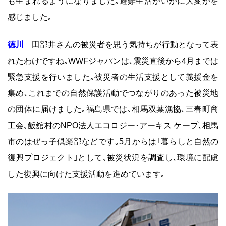
も生まれるようになりました｡避難生活がいかに大変かを
感じました｡
徳川
田部井さんの被災者を思う気持ちが行動となって表
れたわけですね｡WWFジャパンは､震災直後から4月までは
緊急支援を行いました｡被災者の生活支援として義援金を
集め､これまでの自然保護活動でつながりのあった被災地
の団体に届けました｡福島県では､相馬双葉漁協､三春町商
工会､飯舘村のNPO法人エコロジー･アーキス ケープ､相馬
市のはぜっ子倶楽部などです｡5月からは｢暮らしと自然の
復興プロジェクト｣として､被災状況を調査し､環境に配慮
した復興に向けた支援活動を進めています｡