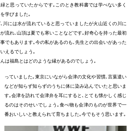
り緑と思っていたからです｡このとき教科書では学べない多く
を学びました｡
ば､川には水が流れていると思っていましたが火山近くの川に
が流れ､山頂は夏でも寒いことなどです｡好奇心を持った最初
事でもあります｡今の私があるのも､先生との出会いがあった
いえるでしょう｡
んは福島とはどのような縁があるのでしょう｡
っていました｡東京にいながら会津の文化や習慣､言葉遣い
などが知らず知らずのうちに体に染み込んでいたと思いま
す｡会津を訪れて会津弁を耳にすると､とても懐かしく感じ
るのはそのせいでしょう｡食べ物も会津のものが世界で一
番おいしいと教えられて育ちました｡今でもそう思います｡