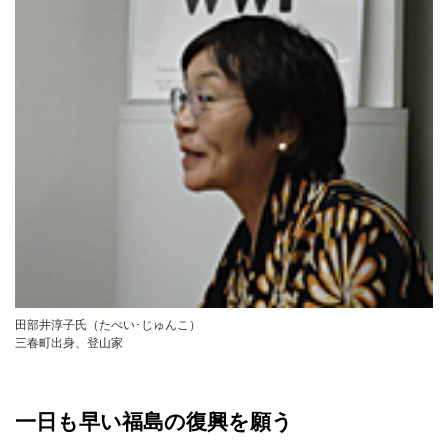
田部井淳子氏（たべい･じゅんこ）
三春町出身、登山家
一日も早い福島の復興を願う