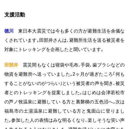
支援活動
徳川
東日本大震災では今も多くの方が避難生活を余儀な
くされています｡田部井さんは､避難所生活を送る被災者を
対象にトレッキングを企画したと聞いています｡
田部井
震災間もなくは寝袋や毛布､手袋､歯ブラシなどの
物資を避難所へ送っていました｡2ヶ月が過ぎたころ｢何も
することがないのがつらい｣という被災者の声を聞き､被災
者とのトレッキングを提案しました｡はじめは会津若松市
の芦ノ牧温泉に避難してい る方と裏磐梯の五色沼へ｡次は
福島市の土湯温泉に避難している方と鬼面山に登りまし
た｡参加した人の表情はみな明るくなり､楽しそうな笑い声