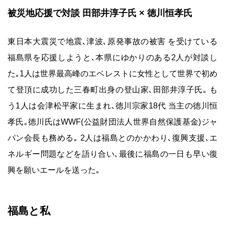
被災地応援で対談 田部井淳子氏 × 徳川恒孝氏
東日本大震災で地震､津波､原発事故の被害 を受けている
福島県を応援しようと､本県にゆかりのある2人が対談し
た｡1人は世界最高峰のエベレストに女性として世界で初め
て登頂に成功した三春町出身の登山家､田部井淳子氏｡ も
う1人は会津松平家に生まれ､徳川宗家18代 当主の徳川恒
孝氏｡徳川氏はWWF(公益財団法人世界自然保護基金)ジャ
パン会長も務める｡ 2人は福島とのかかわり､復興支援､エ
ネルギー問題などを語り合い､最後に福島の一日も早い復
興を願いエールを送った｡
福島と私