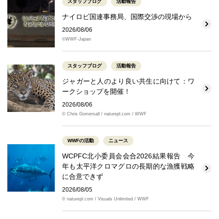
スタッフブログ
活動報告
ナイロビ国連事務局、国際交渉の現場から
2026/08/06
©WWF-Japan
スタッフブログ
活動報告
ジャガーと人のより良い共生に向けて：ワ
ークショップを開催！
2026/08/06
© Chris Gomersall / naturepl.com / WWF
WWFの活動
ニュース
WCPFC北小委員会会合2026結果報告 今
年も太平洋クロマグロの長期的な漁獲戦略
に合意できず
2026/08/05
© naturepl.com / Visuals Unlimited / WWF