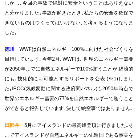
しかし､今回の事故で絶対に安全ということはありえない
と分かりました｡事故が起きたとき､私たちの安全を確保で
きないものはつくってはいけない､と考えるようになりま
した｡
徳川
WWFは自然エネルギー100%に向けた社会づくりを
目指しています｡今年2月､WWFは､ 世界のエネルギー需要
が2050年までに自然エネルギーで100%賄うことが 経済的
にも､技術的にも可能とするリポートを公表 (※1)しまし
た｡IPCC(気候変動に関する政府間パネル)も2050年時点で
世界のエネルギー需要の77%を自然エネルギーで賄うこと
ができると報告しています｡決して絵空事ではありません｡
田部井
5月にアイスランドの最高峰登頂に行きました｡そ
こでアイスランドが自然エネルギーの先進国である事実を