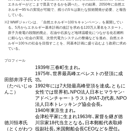
エネルギーがどこまで普及できるかを調べた。その結果、2050年に自然エ
ネルギー95％の実現が可能で、残りの5％は新たな技術開発が必要、と報告
している。
※2 WWFジャパンは、「自然エネルギー100％キャンペーン」を展開してい
る。5月からエネルギー基本計画の改訂を求める120万人署名をスタート。
原子力発電の段階的廃止、石油や石炭など地球温暖化につながる化石燃料
に頼らない社会の実現、次世代電力システムの整備などを進め、自然エネ
ルギー100％の社会を目指すことを、同基本計画に盛り込むよう政府に求め
ている。
プロフィール
1939年三春町生まれ｡
1975年､世界最高峰エベレストの登頂に成
田部井淳子氏
功｡
（たべいじゅ
1992年には7大陸最高峰登頂を達成｡ともに
んこ）
女性では世界初｡NPO法人日本ヒマラヤン･
アドベンチャー･トラスト(HAT-J)代表､NPO
法人日本トレッキング協会会長｡
1940年東京生まれ｡
会津松平家に生まれ1963年､家督を継ぎ徳
徳川恒孝氏
川宗家18代当主となる｡日本郵船代表取締
（とくがわつ
役副社長､米国郵船会長CEOなどを歴任｡