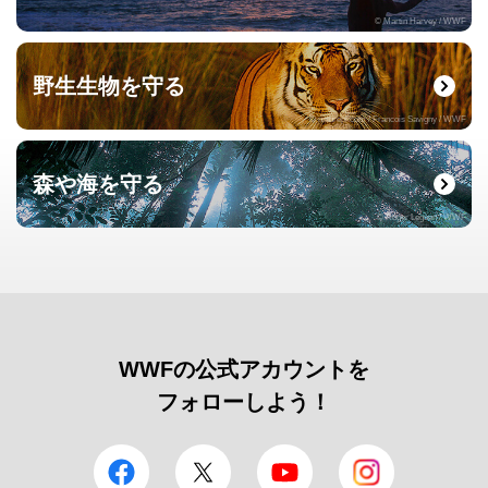
© Martin Harvey / WWF
野生生物を守る
© naturepl.com / Francois Savigny / WWF
森や海を守る
© Roger Leguen / WWF
WWFの公式アカウントを
フォローしよう！
facebook
Twitter
YouTube
Instagram