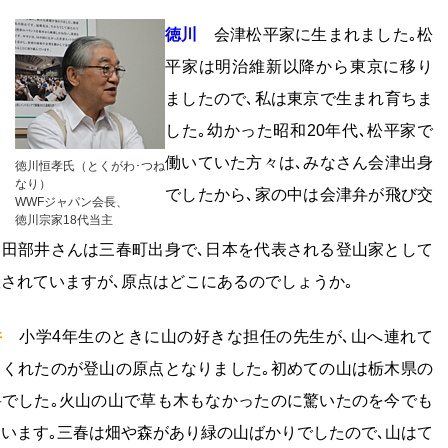
徳川
会津松平家に生まれました｡松
平家は明治維新以降から東京に移り
ましたので､私は東京で生まれ育ちま
した｡幼かった昭和20年代､松平家で
働いていた方々は､みなさん会津出身
徳川恒孝氏（とくがわ･つね
なり）
でしたから､家の中は会津弁が飛び交
WWFジャパン会長、
徳川宗家18代当主
田部井さんは三春町出身で､日本を代表される登山家として
されていますが､原点はどこにあるのでしょうか｡
井
小学4年生のときに山の好きな担任の先生が､山へ連れて
てくれたのが登山の原点となりました｡初めての山は栃木県の
岳でした｡火山の山で草も木もなかったのに驚いたのを今でも
います｡三春は畑や森があり緑の山ばかりでしたので､山はて