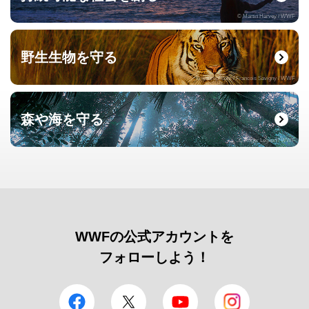
© Martin Harvey / WWF
野生生物を守る
© naturepl.com / Francois Savigny / WWF
森や海を守る
© Roger Leguen / WWF
WWFの公式アカウントを
フォローしよう！
facebook
Twitter
YouTube
Instagram