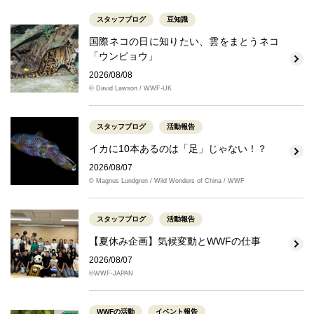
スタッフブログ
豆知識
国際ネコの日に知りたい、雲をまとうネコ
「ウンピョウ」
2026/08/08
© David Lawson / WWF-UK
スタッフブログ
活動報告
イカに10本あるのは「足」じゃない！？
2026/08/07
© Magnus Lundgren / Wild Wonders of China / WWF
スタッフブログ
活動報告
【夏休み企画】気候変動とWWFの仕事
2026/08/07
©WWF-JAPAN
WWFの活動
イベント報告