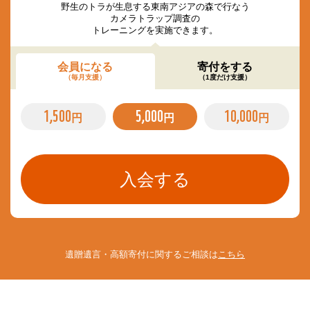
野生のトラが生息する東南アジアの森で行なう
カメラトラップ調査の
トレーニングを実施できます。
会員になる
寄付をする
（毎月支援）
（1度だけ支援）
1,500
5,000
10,000
円
円
円
遺贈遺言・高額寄付に関するご相談は
こちら