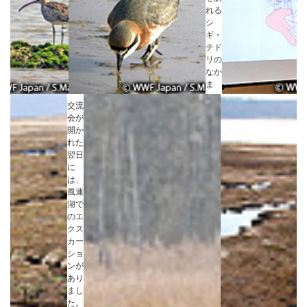
れる
シ
ギ・
チド
リの
なか
ま
交流
会が
開か
れた
翌日
に
は、
風連
湖で
のエ
クス
カー
ショ
ンが
あり
まし
た。