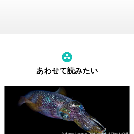
あわせて読みたい
© Magnus Lundgren / Wild Wonders of China / WWF