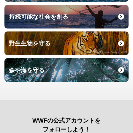
持続可能な社会を創る
© Martin Harvey / WWF
野生生物を守る
© naturepl.com / Francois Savigny / WWF
森や海を守る
© Roger Leguen / WWF
WWFの公式アカウントを
フォローしよう！