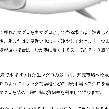
で獲れたマグロを生マグロとして売る場合は、漁獲し
後、氷または０度近い水の中で冷やしておきます。つ
場が遠い場合は、船が港に着くまで長くて約２～３週
漁港で水揚げされた生マグロの多くは、卸売市場へ冷蔵
外のようにトラックで築地などの卸売市場へマグロを
マグロを詰め、飛行機の貨物室を利用して運びます。
されたマグロも同様です。生マグロとして出荷される蓄