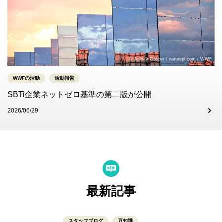
© Ashley Cooper / naturepl.com / WWF
WWFの活動
活動報告
SBTi企業ネットゼロ基準の第二版が公開
2026/06/29
最新記事
スタッフブログ
豆知識