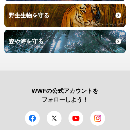
野生生物を守る
© naturepl.com / Francois Savigny / WWF
森や海を守る
© Roger Leguen / WWF
WWFの公式アカウントを
フォローしよう！
facebook
Twitter
YouTube
Instagram