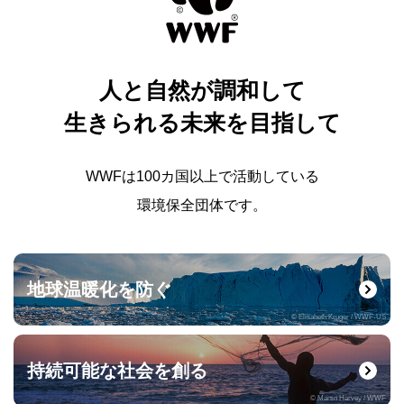
人と自然が調和して
生きられる未来を目指して
WWFは100カ国以上で活動している
環境保全団体です。
地球温暖化を防ぐ
© Elisabeth Kruger / WWF-US
持続可能な社会を創る
© Martin Harvey / WWF