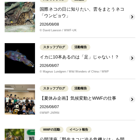
国際ネコの日に知りたい、雲をまとうネコ
「ウンピョウ」
2026/08/08
© David Lawson / WWF-UK
スタッフブログ
活動報告
イカに10本あるのは「足」じゃない！？
2026/08/07
© Magnus Lundgren / Wild Wonders of China / WWF
スタッフブログ
活動報告
【夏休み企画】気候変動とWWFの仕事
2026/08/07
©WWF-JAPAN
WWFの活動
イベント報告
公開講座「野生ネコに迫る危機とは」を開