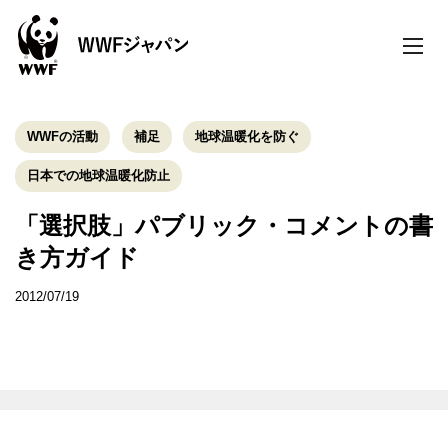
toggle
naviga
WWFの活動
補足
地球温暖化を防ぐ
日本での地球温暖化防止
「選択肢」パブリック・コメントの書
き方ガイド
2012/07/19