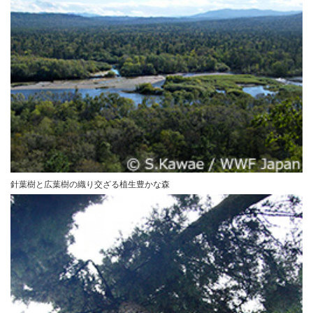
針葉樹と広葉樹の織り交ざる植生豊かな森