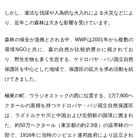
しかし、違法な伐採や人為的な火入れによる火災などによ
り、近年この森林は大きな影響を受けています。
森林の保全が急務とされる中、WWFは2001年から複数の
環境NGOと共に、森の自然が比較的豊かに残されてお
り、野生生物も多く生息する、ケドロバヤ・パジ国立自然
保護区を中心とした地域で、保護区の拡大を求め活動を続
けてきました。
極東の町、ウラジオストックの西に位置する、1万7,900ヘ
クタールの面積を持つケドロバヤ・パジ国立自然保護区
は、ラズドルナヤ川と中国および北朝鮮の国境に囲まれ
た、約50万ヘクタール（東京都の約2.3倍）の温帯林の一
部で、1916年に当時のソビエト連邦政府により設立され