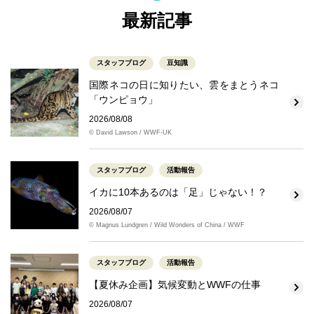
最新記事
スタッフブログ
豆知識
国際ネコの日に知りたい、雲をまとうネコ
「ウンピョウ」
2026/08/08
© David Lawson / WWF-UK
スタッフブログ
活動報告
イカに10本あるのは「足」じゃない！？
2026/08/07
© Magnus Lundgren / Wild Wonders of China / WWF
スタッフブログ
活動報告
【夏休み企画】気候変動とWWFの仕事
2026/08/07