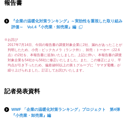
報告書
『企業の温暖化対策ランキング』～実効性を重視した取り組み
評価～ Vol.4『小売業・卸売業』編
※
お詫び
2017年7月14日、今回の報告書の調査対象企業に2社、漏れがあったことが
判明したため、小売：ビックカメラ（ランク外）、卸売：トーホー（22.6
点）の2社を、本報告書に追加いたしました。上記に伴い、本報告書の調査
対象企業を54社から56社に修正いたしました。また、この修正により、平
均点が引き下ったため、偏差値60以上の第１グループに「ヤマダ電機」が
繰り上げられました。訂正してお詫びいたします。
記者発表資料
WWF 「企業の温暖化対策ランキング」プロジェクト 第4弾
『小売業・卸売業』編