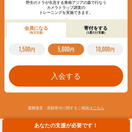
野生のトラが生息する東南アジアの森で行なう
カメラトラップ調査の
トレーニングを実施できます。
会員になる
寄付をする
（毎月支援）
（1度だけ支援）
1,500
5,000
10,000
円
円
円
遺贈遺言・高額寄付に関するご相談は
こちら
あなたの支援が必要です！