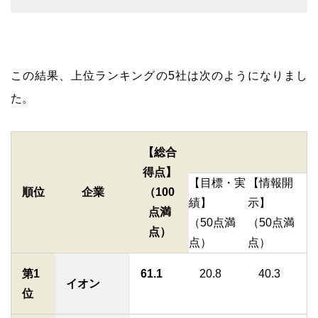
この結果、上位ランキングの5社は次のようになりまし
た。
【総合
得点】
【目標・実
【情報開
順位
企業
（100
績】
示】
点満
（50点満
（50点満
点）
点）
点）
第1
61.1
20.8
40.3
イオン
位