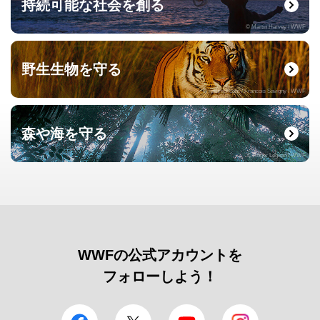
持続可能な社会を創る
© Martin Harvey / WWF
野生生物を守る
© naturepl.com / Francois Savigny / WWF
森や海を守る
© Roger Leguen / WWF
WWFの公式アカウントを
フォローしよう！
facebook
Twitter
YouTube
Instagram