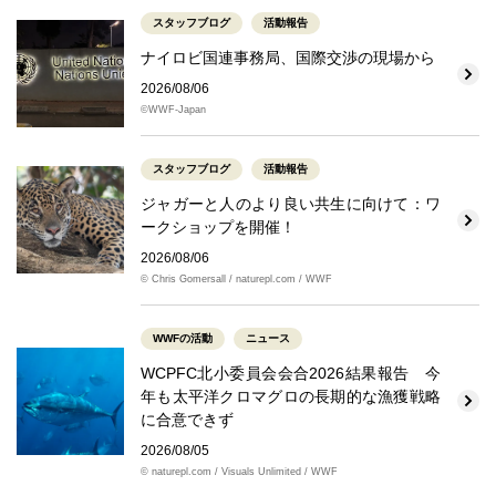
スタッフブログ
活動報告
ナイロビ国連事務局、国際交渉の現場から
2026/08/06
©WWF-Japan
スタッフブログ
活動報告
ジャガーと人のより良い共生に向けて：ワ
ークショップを開催！
2026/08/06
© Chris Gomersall / naturepl.com / WWF
WWFの活動
ニュース
WCPFC北小委員会会合2026結果報告 今
年も太平洋クロマグロの長期的な漁獲戦略
に合意できず
2026/08/05
© naturepl.com / Visuals Unlimited / WWF