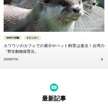
©Y.Okamoto/WWF-Japan
WWFの活動
オピニオン
カワウソのカフェでの展示やペット飼育は違法！台湾の
「野生動物保育法」
2026/07/31
最新記事