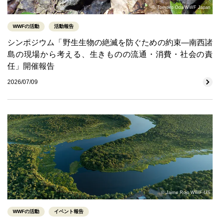
© Tomoko Oda/WWF Japan
WWFの活動
活動報告
シンポジウム「野生生物の絶滅を防ぐための約束―南西諸
島の現場から考える、生きものの流通・消費・社会の責
任」開催報告
2026/07/09
© Jaime Rojo WWF-US
WWFの活動
イベント報告