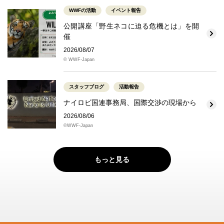
WWFの活動
イベント報告
公開講座「野生ネコに迫る危機とは」を開
催
2026/08/07
© WWF-Japan
スタッフブログ
活動報告
ナイロビ国連事務局、国際交渉の現場から
2026/08/06
©WWF-Japan
もっと見る