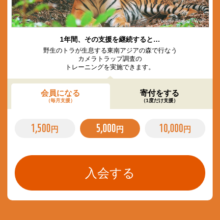
© Vladimir Filonov / WWF
1年間、その支援を継続すると…
野生のトラが生息する東南アジアの森で行なう
カメラトラップ調査の
トレーニングを実施できます。
会員になる
寄付をする
（毎月支援）
（1度だけ支援）
1,500
5,000
10,000
円
円
円