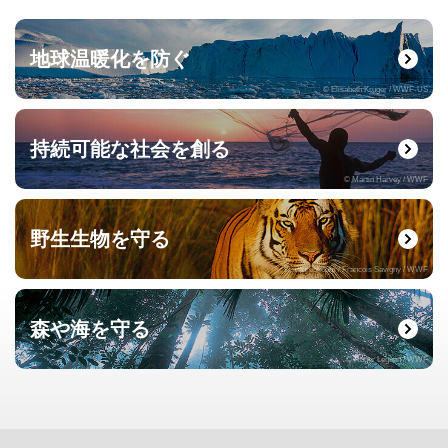
地球温暖化を防ぐ
© Elisabeth Kruger / WWF-US
持続可能な社会を創る
© Martin Harvey / WWF
野生生物を守る
© naturepl.com / Francois Savigny / WWF
森や海を守る
© Roger Leguen / WWF