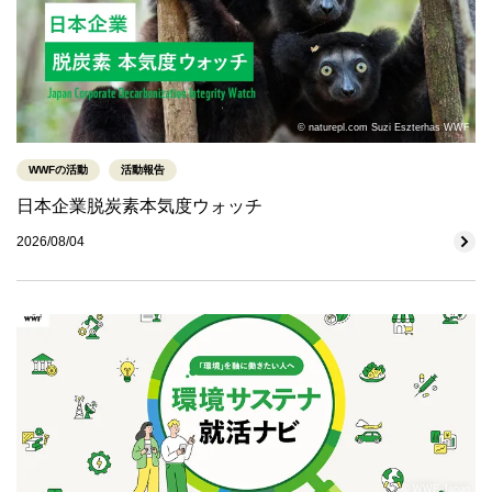
© naturepl.com Suzi Eszterhas WWF
WWFの活動
活動報告
日本企業脱炭素本気度ウォッチ
2026/08/04
© WWF-Japan