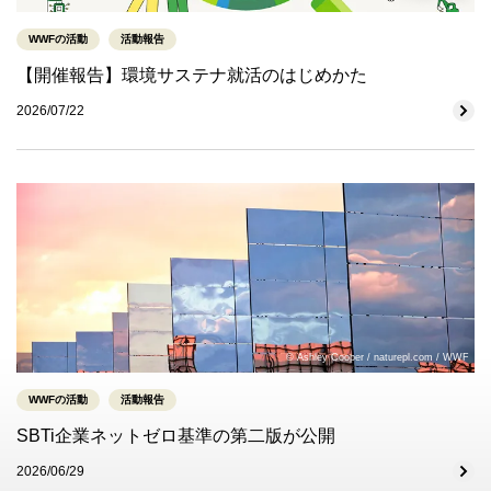
WWFの活動
活動報告
【開催報告】環境サステナ就活のはじめかた
2026/07/22
© Ashley Cooper / naturepl.com / WWF
WWFの活動
活動報告
SBTi企業ネットゼロ基準の第二版が公開
2026/06/29