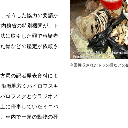
にも、そうした協力の要請が
ア内務省の特別機関が、ト
違法に取引した罪で容疑者
いた骨などの鑑定が依頼さ
今回押収されたトラの骨などの
地方局の記者発表資料によ
月、沿海地方ミハイロフスキ
ハバロフスクとウラジオス
路上に停車していたミニバ
際、車内で一頭の動物の死