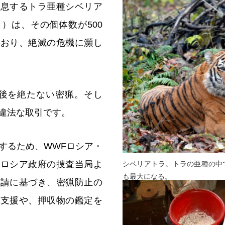
生息するトラ亜種シベリア
）は、その個体数が500
ており、絶滅の危機に瀕し
が後を絶たない密猟。そし
違法な取引です。
するため、WWFロシア・
、ロシア政府の捜査当局よ
シベリアトラ。トラの亜種の中
も最大になる。
要請に基づき、密猟防止の
の支援や、押収物の鑑定を