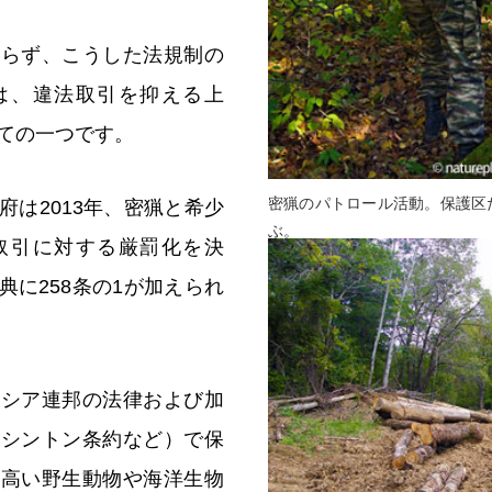
まらず、こうした法規制の
は、違法取引を抑える上
ての一つです。
密猟のパトロール活動。保護区
府は2013年、密猟と希少
ぶ。
取引に対する厳罰化を決
典に258条の1が加えられ
ロシア連邦の法律および加
ワシントン条約など）で保
の高い野生動物や海洋生物