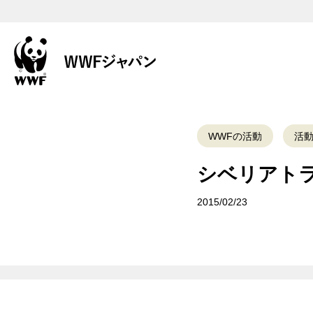
WWFの活動
活
シベリアト
2015/02/23