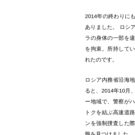
2014年の終わり
ありました。 ロシ
ラの身体の一部を
を拘束。所持して
れたのです。
ロシア内務省沿海
ると、2014年10
ー地域で、警察が
トクを結ぶ高速道
ンを強制捜査した
骸を見つけました。