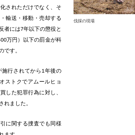
強化されただけでなく、そ
管・輸送・移動・売却する
伐採の現場
反者には7年以下の懲役と
400万円）以下の罰金が科
のです。
1が施行されてから1年後の
ラジオストクでアムールヒョ
売買した犯罪行為に対し、
されました。
取引に関する捜査でも同様
れます。